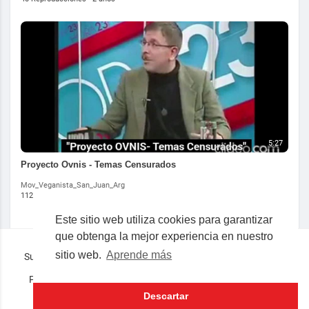
5:27
Proyecto Ovnis - Temas Censurados
Mov_Veganista_San_Juan_Arg
112 Reproducciones
·
2 años
Este sitio web utiliza cookies para garantizar
Mostrar más
que obtenga la mejor experiencia en nuestro
sitio web.
Aprende más
Superocho la plataforma consciente en español © 2019-2023
Preguntas frecuentes
Términos
Privacidad
Nosotros
Contacto
Lenguaje
Descartar