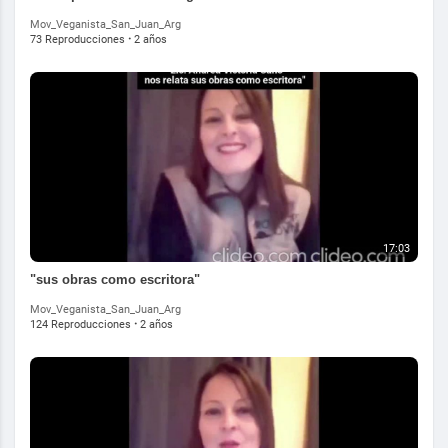
Mov_Veganista_San_Juan_Arg
73 Reproducciones
·
2 años
17:03
"sus obras como escritora"
Mov_Veganista_San_Juan_Arg
124 Reproducciones
·
2 años