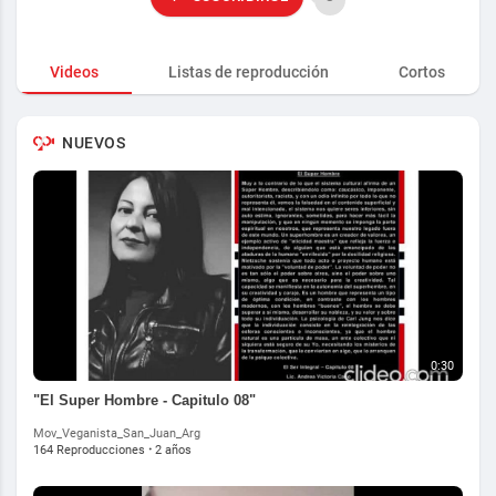
Videos
Listas de reproducción
Cortos
NUEVOS
0:30
"El Super Hombre - Capitulo 08"
Mov_Veganista_San_Juan_Arg
164 Reproducciones
·
2 años