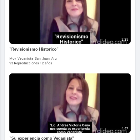
2:25
"Revisionismo Historico"
Mov_Veganista_San_Juan_Arg
93 Reproducciones
·
2 años
4:47
"Su experiencia como Veganista"