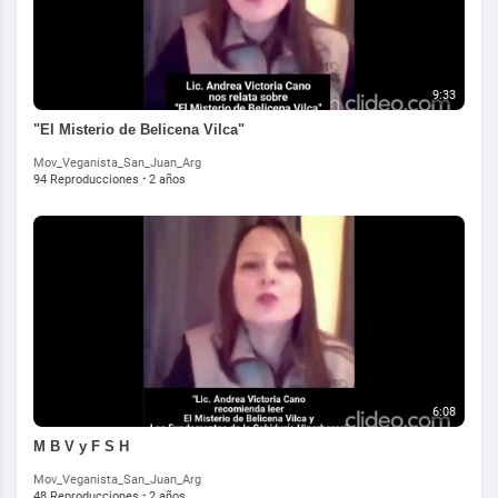
9:33
"El Misterio de Belicena Vilca"
Mov_Veganista_San_Juan_Arg
94 Reproducciones
·
2 años
6:08
M B V y F S H
Mov_Veganista_San_Juan_Arg
48 Reproducciones
·
2 años