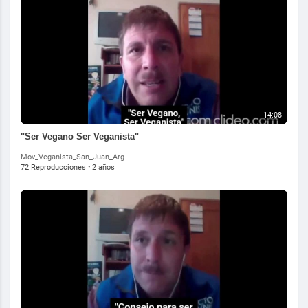
14:08
"Ser Vegano Ser Veganista"
Mov_Veganista_San_Juan_Arg
72 Reproducciones
·
2 años