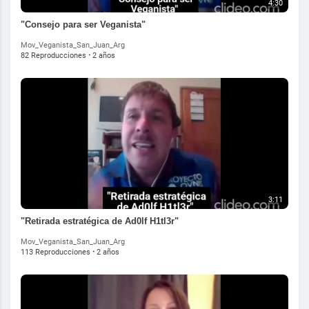
4:30
"Consejo para ser Veganista"
Mov_Veganista_San_Juan_Arg
82 Reproducciones
·
2 años
3:11
"Retirada estratégica de Ad0lf H1tl3r"
Mov_Veganista_San_Juan_Arg
113 Reproducciones
·
2 años