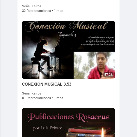
Señal Kairos
32 Reproducciones
·
1 mes
57:26
CONEXIÓN MUSICAL 3.53
Señal Kairos
81 Reproducciones
·
1 mes