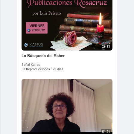
29:13
La Búsqueda del Saber
Señal Kairos
57 Reproducciones
·
29 días
51:21