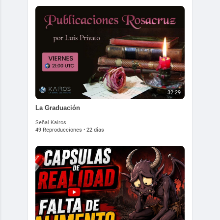
32:29
La Graduación
Señal Kairos
49 Reproducciones
·
22 días