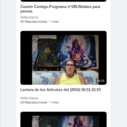
Cuento Contigo.Programa nº180.Relatos para
pensar.
Señal Kairos
92 Reproducciones
·
1 mes
38:25
Lectura de los Artículos del (2016) 50,51,52,53
Señal Kairos
63 Reproducciones
·
1 mes