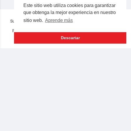
Este sitio web utiliza cookies para garantizar
que obtenga la mejor experiencia en nuestro
sitio web.
Aprende más
Superocho la plataforma consciente en español © 2019-2023
Preguntas frecuentes
Términos
Privacidad
Nosotros
Contacto
Lenguaje
Descartar