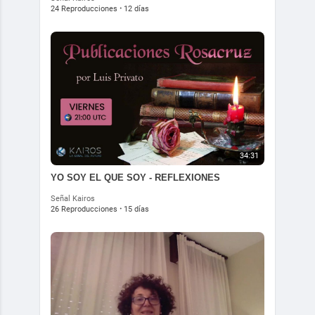
24 Reproducciones
·
12 días
34:31
YO SOY EL QUE SOY - REFLEXIONES
Señal Kairos
26 Reproducciones
·
15 días