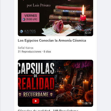
32:31
Los Egipcios Conocían la Armonía Cósmica
Señal Kairos
31 Reproducciones
·
8 días
1:08:19