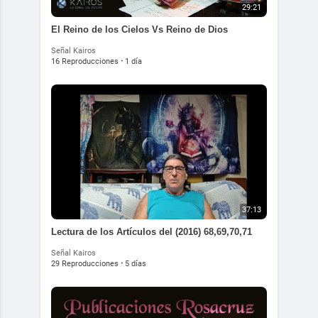
29:21
El Reino de los Cielos Vs Reino de Dios
Señal Kairos
16 Reproducciones
·
1 día
37:13
Lectura de los Artículos del (2016) 68,69,70,71
Señal Kairos
29 Reproducciones
·
5 días