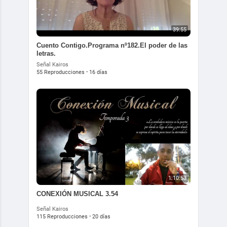
39:55
Cuento Contigo.Programa nº182.El poder de las
letras.
Señal Kairos
55 Reproducciones
·
16 días
1:10:53
CONEXIÓN MUSICAL 3.54
Señal Kairos
115 Reproducciones
·
20 días