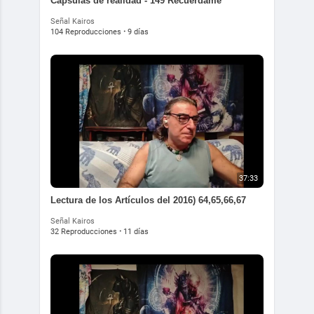
Cápsulas de realidad - 149 Recuérdame
Señal Kairos
104 Reproducciones
·
9 días
37:33
Lectura de los Artículos del 2016) 64,65,66,67
Señal Kairos
32 Reproducciones
·
11 días