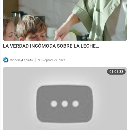
LA VERDAD INCÓMODA SOBRE LA LECHE…
|
CienciayEspiritu
99 Reproducciones
01:01:33