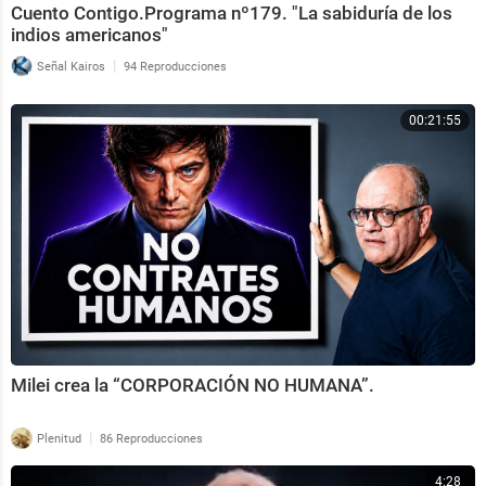
Cuento Contigo.Programa nº179. "La sabiduría de los
indios americanos"
|
Señal Kairos
94 Reproducciones
00:21:55
Milei crea la “CORPORACIÓN NO HUMANA”.
|
Plenitud
86 Reproducciones
4:28