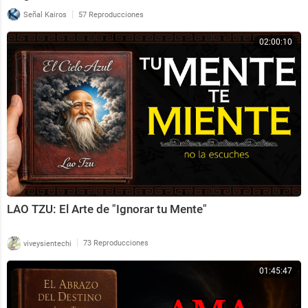
|
Señal Kairos
57 Reproducciones
02:00:10
LAO TZU: El Arte de "Ignorar tu Mente"
|
viveysientechi
73 Reproducciones
01:45:47