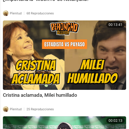
|
Plenitud
68 Reproducciones
00:13:41
Cristina aclamada, Milei humillado
|
Plenitud
25 Reproducciones
00:02:13