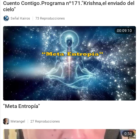
Cuento Contigo.Programa nº171."Krishna,el enviado del
cielo"
|
Señal Kairos
73 Reproducciones
00:09:10
"Meta Entropía"
|
Metangel
27 Reproducciones
0:53