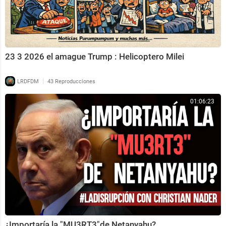
23 3 2026 el amague Trump : Helicoptero Milei
|
LRDFDM
43 Reproducciones
01:06:23
¿Importaría la "MU3RT3"de Netanyahu?