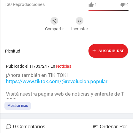
130
Reproducciones
1
0
Compartir
Incrustar
Plenitud
SUSCRIBIRSE
Publicado el 11/03/24 / En
Noticias
¡Ahora también en TIK TOK!
https://www.tiktok.com/@revolucion.popular
Visitá nuestra pagina web de noticias y entérate de T
ODO
https://www.revolucionpopular.com
Mostrar más
sort
0 Comentarios
Ordenar Por