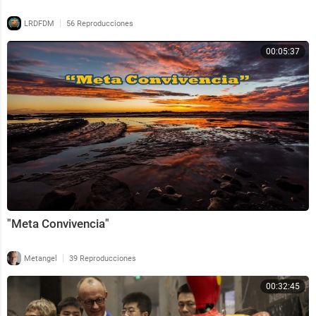
|
LRDFDM
56 Reproducciones
00:05:37
"Meta Convivencia"
|
Metangel
39 Reproducciones
00:32:45