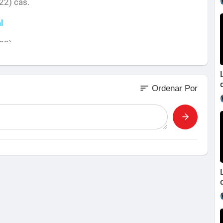
22) cas.
l
22) cas.
l
sort
Ordenar Por