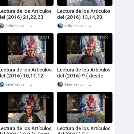
Lectura de los Artículos
Lectura de los Artículos
del (2016) 21,22,23
del (2016) 13,14,20
|
|
Señal Kairos
30 Reproducciones
Señal Kairos
50 Reproducciones
25:21
27:09
Lectura de los Artículos
Lectura de los Artículos
del (2016) 10,11,12
del (2016) 9 ( desde
pregunta 13 hasta
|
|
Señal Kairos
32 Reproducciones
Señal Kairos
73 Reproducciones
31,final) 2 parte
36:53
6:25
Lectura de los Artículos
Lectura de los Artículos