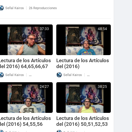
|
Señal Kairos
26 Reproducciones
37:33
48:54
Lectura de los Artículos
Lectura de los Artículos
del 2016) 64,65,66,67
del (2016)
57,58,59,60,61,62,63
|
|
Señal Kairos
32 Reproducciones
Señal Kairos
19 Reproducciones
24:27
38:25
Lectura de los Artículos
Lectura de los Artículos
del (2016) 54,55,56
del (2016) 50,51,52,53