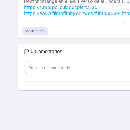
⁣Doctor Strange en el Multiverso de la Locura (20
https://t.me/peliculadespierta/25
https://www.filmaffinity.com/es/film858509.htm
Doctor Strange en el Multiverso de la Locura (20
https://t.me/peliculadespierta/26
Mostrar más
https://www.filmaffinity.com/es/film563654.htm
0 Comentarios