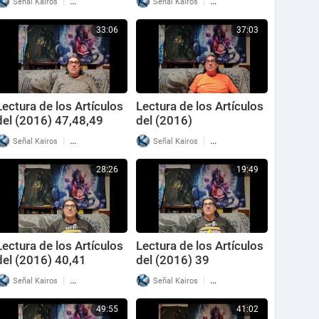
|
|
Señal Kairos
24 Reproducciones
Señal Kairos
59 Reproducciones
33:06
37:03
Lectura de los Artículos
Lectura de los Artículos
del (2016) 47,48,49
del (2016)
42,43,44,45,46
|
|
Señal Kairos
37 Reproducciones
Señal Kairos
32 Reproducciones
28:26
19:49
Lectura de los Artículos
Lectura de los Artículos
del (2016) 40,41
del (2016) 39
|
|
Señal Kairos
38 Reproducciones
Señal Kairos
34 Reproducciones
49:55
41:02