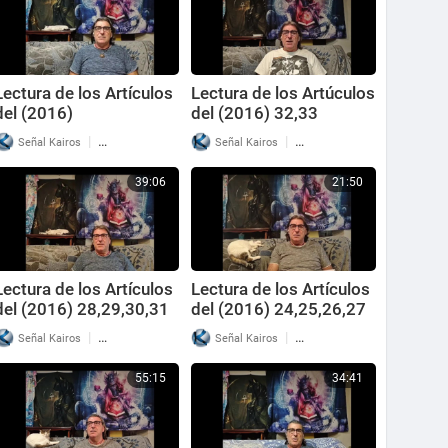
Lectura de los Artículos
Lectura de los Artúculos
del (2016)
del (2016) 32,33
34,35,36,37,38
|
|
Señal Kairos
27 Reproducciones
Señal Kairos
41 Reproducciones
39:06
21:50
Lectura de los Artículos
Lectura de los Artículos
del (2016) 28,29,30,31
del (2016) 24,25,26,27
|
|
Señal Kairos
27 Reproducciones
Señal Kairos
33 Reproducciones
55:15
34:41