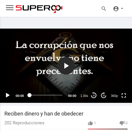
360p
240p
auto
00:00
00:00
1.00x
360p
20
20
Reciben dinero y han de obedecer
202
Reproducciones
1
0