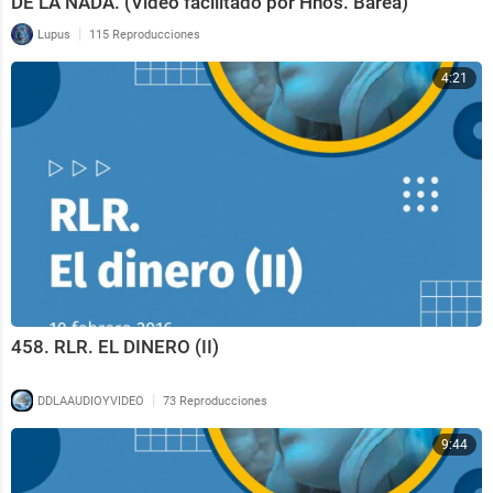
DE LA NADA. (Video facilitado por Hnos. Barea)
|
Lupus
115 Reproducciones
4:21
458. RLR. EL DINERO (II)
|
DDLAAUDIOYVIDEO
73 Reproducciones
9:44