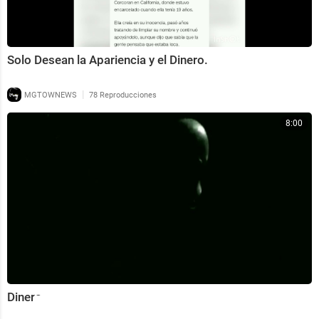
Solo Desean la Apariencia y el Dinero.
|
MGTOWNEWS
78 Reproducciones
8:00
Dinero