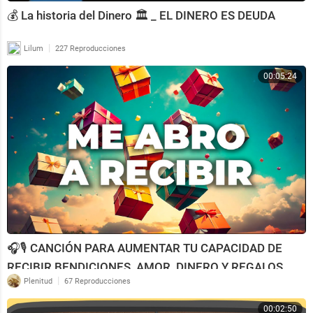
💰 La historia del Dinero 🏛 _ EL DINERO ES DEUDA
|
Lilum
227 Reproducciones
00:05:24
🎧🎙️ CANCIÓN PARA AUMENTAR TU CAPACIDAD DE
RECIBIR BENDICIONES, AMOR, DINERO Y REGALOS.
MERECIMIENTO
|
Plenitud
67 Reproducciones
00:02:50