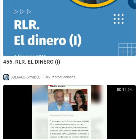
456. RLR. EL DINERO (I)
|
DDLAAUDIOYVIDEO
85 Reproducciones
00:12:54