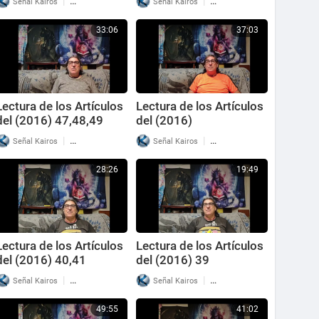
|
|
Señal Kairos
24 Reproducciones
Señal Kairos
59 Reproducciones
33:06
37:03
Lectura de los Artículos
Lectura de los Artículos
del (2016) 47,48,49
del (2016)
42,43,44,45,46
|
|
Señal Kairos
37 Reproducciones
Señal Kairos
32 Reproducciones
28:26
19:49
Lectura de los Artículos
Lectura de los Artículos
del (2016) 40,41
del (2016) 39
|
|
Señal Kairos
38 Reproducciones
Señal Kairos
34 Reproducciones
49:55
41:02