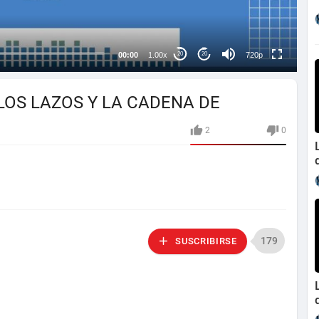
auto
00:00
1.00x
720p
20
20
 LOS LAZOS Y LA CADENA DE
2
0
179
SUSCRIBIRSE