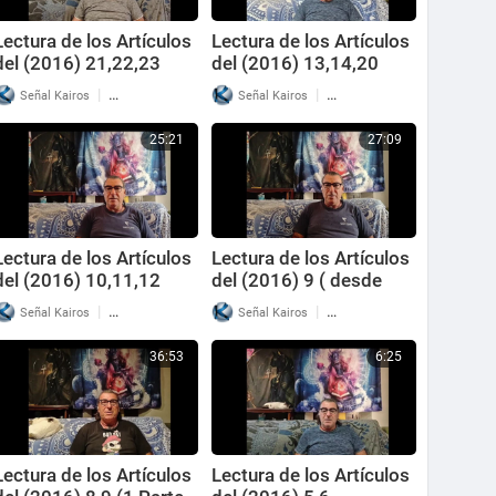
Lectura de los Artículos
Lectura de los Artículos
del (2016) 21,22,23
del (2016) 13,14,20
|
|
Señal Kairos
29 Reproducciones
Señal Kairos
49 Reproducciones
25:21
27:09
Lectura de los Artículos
Lectura de los Artículos
del (2016) 10,11,12
del (2016) 9 ( desde
pregunta 13 hasta
|
|
Señal Kairos
32 Reproducciones
Señal Kairos
72 Reproducciones
31,final) 2 parte
36:53
6:25
Lectura de los Artículos
Lectura de los Artículos