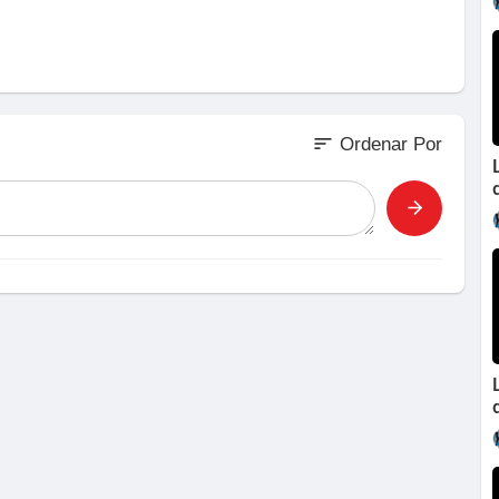
sort
Ordenar Por