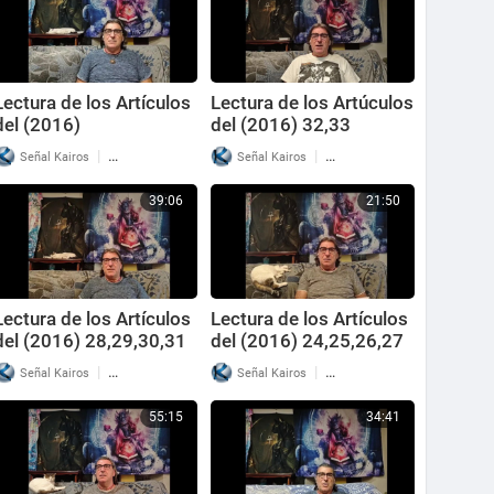
Lectura de los Artículos
Lectura de los Artúculos
del (2016)
del (2016) 32,33
34,35,36,37,38
|
|
Señal Kairos
27 Reproducciones
Señal Kairos
41 Reproducciones
39:06
21:50
Lectura de los Artículos
Lectura de los Artículos
del (2016) 28,29,30,31
del (2016) 24,25,26,27
|
|
Señal Kairos
27 Reproducciones
Señal Kairos
33 Reproducciones
55:15
34:41