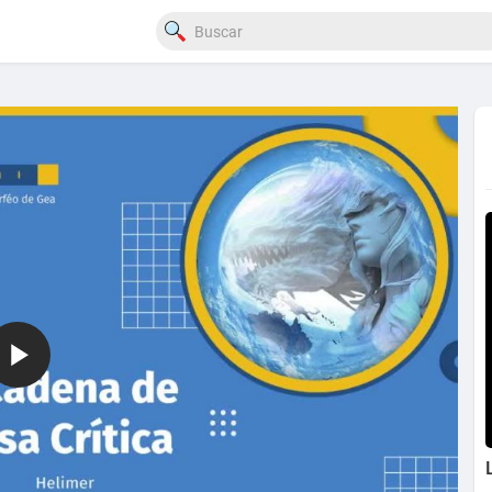
720p
240p