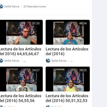
|
Señal Kairos
20 Reproducciones
37:33
48:54
Lectura de los Artículos
Lectura de los Artículos
del 2016) 64,65,66,67
del (2016)
57,58,59,60,61,62,63
|
|
Señal Kairos
32 Reproducciones
Señal Kairos
19 Reproducciones
24:27
38:25
Lectura de los Artículos
Lectura de los Artículos
del (2016) 54,55,56
del (2016) 50,51,52,53