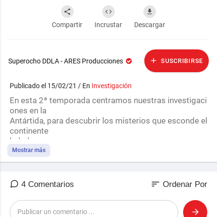
Compartir
Incrustar
Descargar
Superocho DDLA - ARES Producciones
SUSCRIBIRSE
Publicado el 15/02/21 / En
Investigación
⁣⁣En esta 2ª temporada centramos nuestras investigaci
ones en la
Antártida, para descubrir los misterios que esconde el
continente
helado.
Mostrar más
sort
4 Comentarios
Ordenar Por