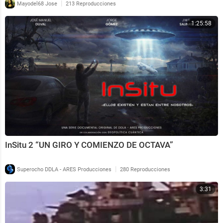
|
Mayodel68 Jose
213 Reproducciones
1:25:58
InSitu 2 “UN GIRO Y COMIENZO DE OCTAVA”
|
Superocho DDLA - ARES Producciones
280 Reproducciones
3:31