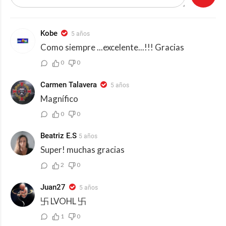
Kobe
5 años
Como siempre ...excelente...!!! Gracias
0
0
Carmen Talavera
5 años
Magnífico
0
0
Beatriz E.S
5 años
Super! muchas gracias
2
0
Juan27
5 años
卐 LVOHL 卐
1
0