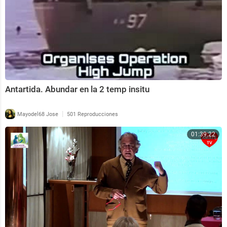
Antartida. Abundar en la 2 temp insitu
|
Mayodel68 Jose
501 Reproducciones
01:39:22