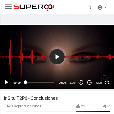
720p
240p
auto
00:00
00:00
1.00x
720p
20
20
InSitu T2P6 - Conclusiones
1,420
Reproducciones
23
0