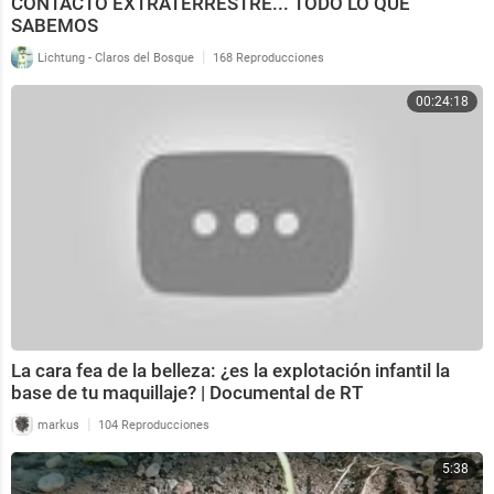
CONTACTO EXTRATERRESTRE... TODO LO QUE
SABEMOS
|
Lichtung - Claros del Bosque
168 Reproducciones
00:24:18
La cara fea de la belleza: ¿es la explotación infantil la
base de tu maquillaje? | Documental de RT
|
markus
104 Reproducciones
5:38