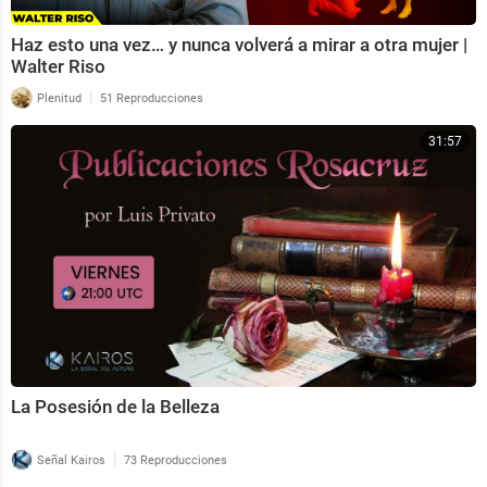
Haz esto una vez… y nunca volverá a mirar a otra mujer |
Walter Riso
|
Plenitud
51 Reproducciones
31:57
La Posesión de la Belleza
|
Señal Kairos
73 Reproducciones