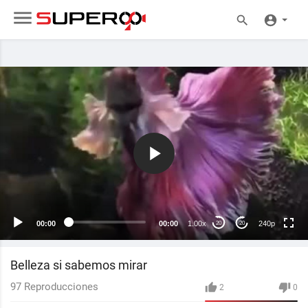
240p
00:00
00:00
1.00x
240p
20
20
Belleza si sabemos mirar
97
Reproducciones
2
0