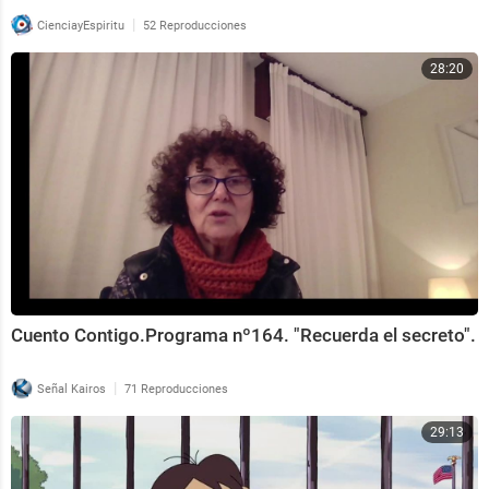
|
CienciayEspiritu
52 Reproducciones
28:20
Cuento Contigo.Programa nº164. "Recuerda el secreto".
|
Señal Kairos
71 Reproducciones
29:13