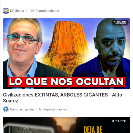
|
DGvideos
101 Reproducciones
1:05:00
Civilizaciones EXTINTAS, ÁRBOLES GIGANTES - Aldo
Suarez
|
CienciayEspiritu
63 Reproducciones
01:31:26