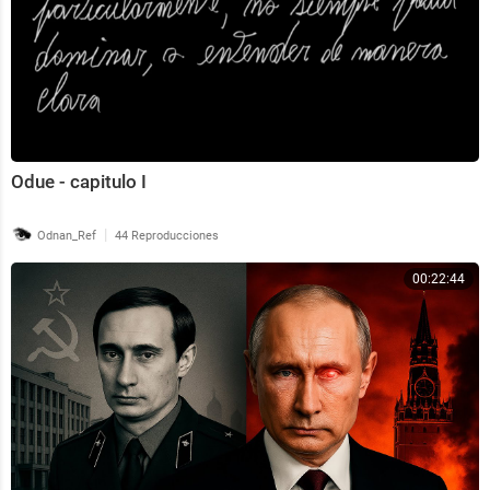
Odue - capitulo I
|
Odnan_Ref
44 Reproducciones
00:22:44