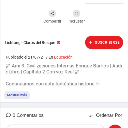
Compartir
Incrustar
Lichtung - Claros del Bosque
SUSCRIBIRSE
Publicado el 21/07/21 / En
Educación
🌌 Ami 3: Civilizaciones Internas Enrique Barrios | Audi
oLibro | Capítulo 2 Con voz Real 🌌
Continuamos con esta fantástica historia ✨
#AmiCivilizacionesInternas
Mostrar más
⚠ ATENCIÓN ⚠
sort
0 Comentarios
Ordenar Por
🛸 🛸