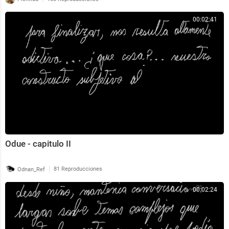
00:02:41
Odue - capitulo II
|
Odnan_Ref
81 Reproducciones
00:02:24