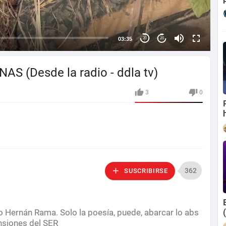
03:35
20
20
 (Desde la radio - ddla tv)
3
0
362
SUSCRIBIRSE
ernán Rama. Solo la poesía, puede, abarcar lo abs
ensiones del SER