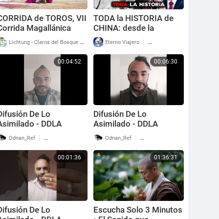
CORRIDA de TOROS, VII
TODA la HISTORIA de
Corrida Magallánica
CHINA: desde la
desde Sanlúcar de
primera dinastía hasta
|
|
Lichtung - Claros del Bosque
79 Reproducciones
Eterno Viajero
180 Reproducciones
Barrameda, domingo 17
el año 2025 -
de agosto de 2025
Documental Completo
00:04:52
00:06:30
Difusión De Lo
Difusión De Lo
Asimilado - DDLA
Asimilado - DDLA
Artículo 2
Artículo 3
|
|
Odnan_Ref
54 Reproducciones
Odnan_Ref
46 Reproducciones
00:01:36
01:36:31
Difusión De Lo
Escucha Solo 3 Minutos