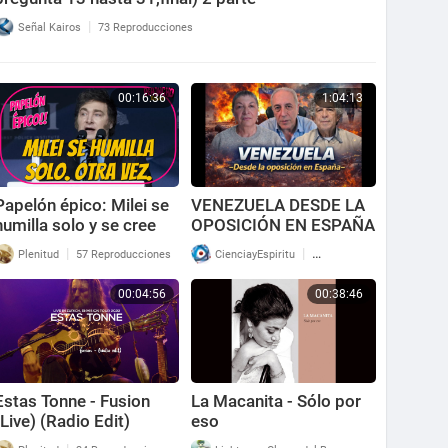
|
Señal Kairos
73 Reproducciones
00:16:36
1:04:13
Papelón épico: Milei se
VENEZUELA DESDE LA
humilla solo y se cree
OPOSICIÓN EN ESPAÑA
domador de zurdos.
|
|
Plenitud
57 Reproducciones
CienciayEspiritu
28 Reproducciones
00:04:56
00:38:46
Estas Tonne - Fusion
La Macanita - Sólo por
(Live) (Radio Edit)
eso