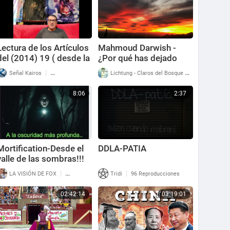
Lectura de los Artículos
Mahmoud Darwish -
del (2014) 19 ( desde la
¿Por qué has dejado
P-1 hasta la 11) 1 Parte
solo al caballo?
|
|
Señal Kairos
37 Reproducciones
Lichtung - Claros del Bosque
41 Reproducci
8:06
2:37
Mortification-Desde el
DDLA-PATIA
valle de las sombras!!!
|
|
LA VISIÓN DE FOX
55 Reproducciones
Tridi
96 Reproducciones
02:42:14
03:19:01