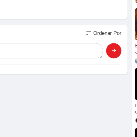
sort
Ordenar Por