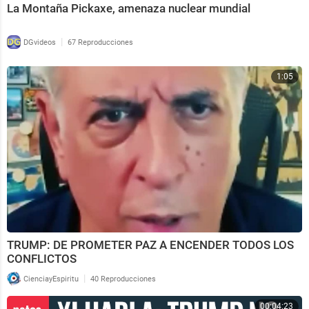
La Montaña Pickaxe, amenaza nuclear mundial
|
DGvideos
67 Reproducciones
1:05
TRUMP: DE PROMETER PAZ A ENCENDER TODOS LOS
CONFLICTOS
|
CienciayEspiritu
40 Reproducciones
00:04:23