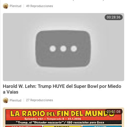
|
Plenitud
49 Reproducciones
00:28:36
Harold W. Lehn: Trump HUYE del Super Bowl por Miedo
a Vaias
|
Plenitud
27 Reproducciones
01:01:08