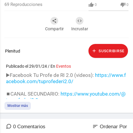
69
Reproducciones
0
0
Compartir
Incrustar
Plenitud
SUSCRIBIRSE
Publicado el 29/01/24 / En
Eventos
▶️Facebook Tu Profe de RI 2.0 (videos):
https://www.f
acebook.com/tuprofederi2.0/
⏹️CANAL SECUNDARIO:
https://www.youtube.com/@
tuprofederi2.0
Mostrar más
💵 PAYPAL:
https://www.paypal.com/paypalme/tupro
federi
sort
0 Comentarios
Ordenar Por