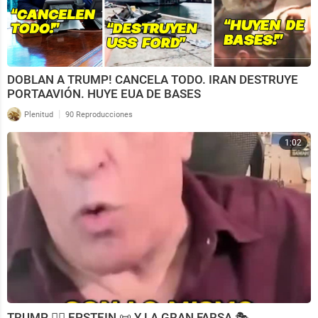
DOBLAN A TRUMP! CANCELA TODO. IRAN DESTRUYE
PORTAAVIÓN. HUYE EUA DE BASES
|
Plenitud
90 Reproducciones
1:02
TRUMP 🧑‍⚖️ EPSTEIN 📜 Y LA GRAN FARSA 🎭