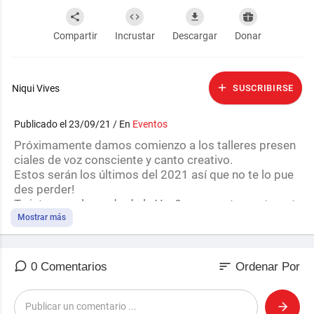
Compartir
Incrustar
Descargar
Donar
Niqui Vives
SUSCRIBIRSE
Publicado el 23/09/21 / En
Eventos
Próximamente damos comienzo a los talleres presen
ciales de voz consciente y canto creativo.
Estos serán los últimos del 2021 así que no te lo pue
des perder!
Te interesa el mundo de la Voz? expresarte, cantar, y t
ener un gran conocimiento de ella, te llevarán a un mu
Mostrar más
ndo de posibilidades infinitas que aumentarán tu segu
ridad y confianza, y promoverán tu creatividad en aum
ento.
sort
0 Comentarios
Ordenar Por
Te esperamos!