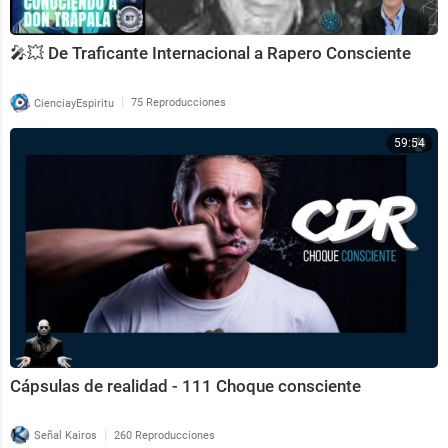
🎤💥 De Traficante Internacional a Rapero Consciente
|
CienciayEspiritu
75 Reproducciones
59:54
⁣Cápsulas de realidad - 111 Choque consciente
|
Señal Kairos
260 Reproducciones