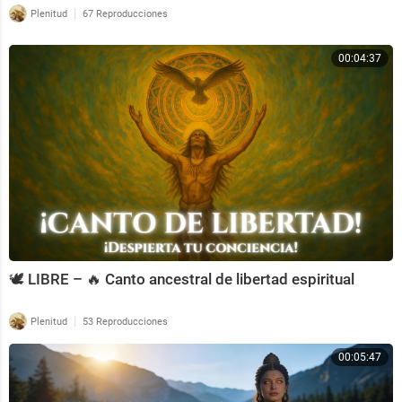
|
Plenitud
67 Reproducciones
00:04:37
🕊️ LIBRE – 🔥 Canto ancestral de libertad espiritual
|
Plenitud
53 Reproducciones
00:05:47