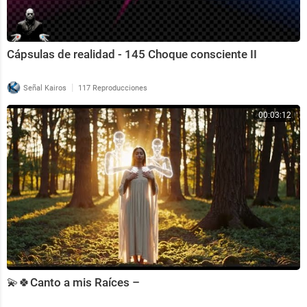
Cápsulas de realidad - 145 Choque consciente II
|
Señal Kairos
117 Reproducciones
00:03:12
💫🍀Canto a mis Raíces –