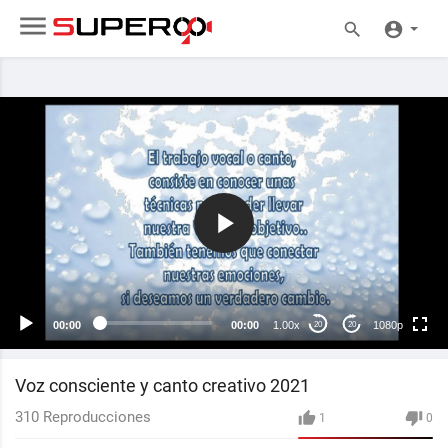
1080p
240p
auto
00:00
00:00
1.00x
1080p
20
20
Voz consciente y canto creativo 2021
310
Reproducciones
1
0