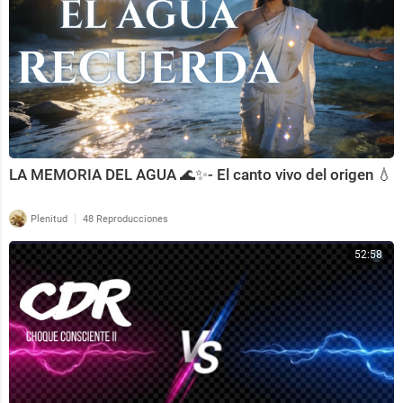
LA MEMORIA DEL AGUA 🌊✨- El canto vivo del origen 💧
|
Plenitud
48 Reproducciones
52:58