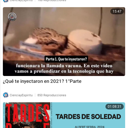
CienciayEspiritu
168 Reproducciones
15:47
¿Qué te inyectaron en 2021? 1°Parte
|
CienciayEspiritu
850 Reproducciones
01:08:31