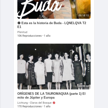
00:18:15
🟢 Esta es la historia de Buda - LQNELQVA T2
E1
Plenitud
106 Reproducciones
·
1 año
00:38:38
ORÍGENES DE LA TAUROMAQUIA (parte 1) El
mito de Júpiter y Europa
Lichtung - Claros del Bosque
170 Reproducciones
·
1 año