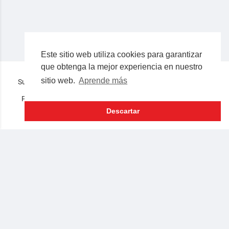
Este sitio web utiliza cookies para garantizar
que obtenga la mejor experiencia en nuestro
sitio web.
Aprende más
Superocho la plataforma consciente en español © 2019-2023
Preguntas frecuentes
Términos
Privacidad
Nosotros
Contacto
Lenguaje
Descartar