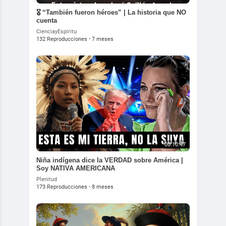
🎖️ “También fueron héroes” | La historia que NO
cuenta
CienciayEspiritu
132 Reproducciones
·
7 meses
00:10:47
Niña indígena dice la VERDAD sobre América |
Soy NATIVA AMERICANA
Plenitud
173 Reproducciones
·
8 meses