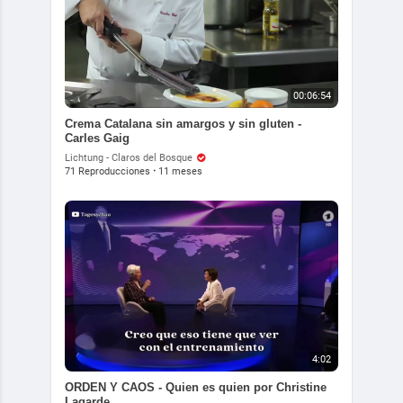
00:06:54
Crema Catalana sin amargos y sin gluten -
Carles Gaig
Lichtung - Claros del Bosque
71 Reproducciones
·
11 meses
4:02
ORDEN Y CAOS - Quien es quien por Christine
Lagarde