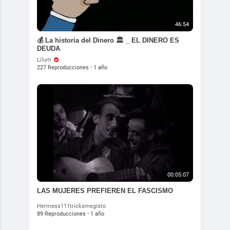
46:54
💰 La historia del Dinero 🏛 _ EL DINERO ES
DEUDA
Lilum
227 Reproducciones
·
1 año
00:05:07
LAS MUJERES PREFIEREN EL FASCISMO
Hermess111tricksmegisto
89 Reproducciones
·
1 año