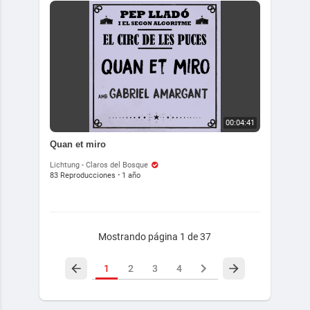
00:04:41
Quan et miro
Lichtung - Claros del Bosque
83 Reproducciones
·
1 año
Mostrando página 1 de 37
1
2
3
4