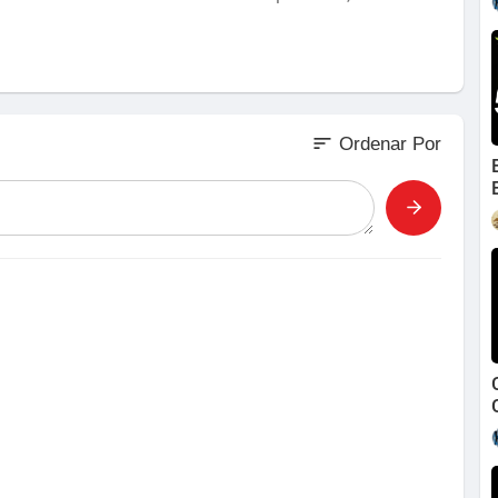
sort
Ordenar Por