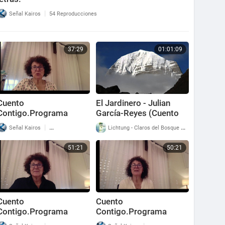
|
Señal Kairos
54 Reproducciones
37:29
01:01:09
Cuento
El Jardinero - Julian
Contigo.Programa
García-Reyes (Cuento
nº181. Relatos para
Espiritual)
|
|
Señal Kairos
66 Reproducciones
Lichtung - Claros del Bosque
65 Reproducci
seguir pensando.
51:21
50:21
Cuento
Cuento
Contigo.Programa
Contigo.Programa
nº180.Relatos para
nº179. "La sabiduría de