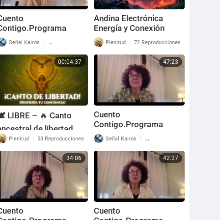
Cuento
Andina Electrónica
Contigo.Programa
Energía y Conexión
nº173. Apolonio de
Espiritual
|
|
Señal Kairos
66 Reproducciones
Plenitud
72 Reproducciones
Tiana.
00:04:37
47:23
Cuento
🕊️ LIBRE – 🔥 Canto
Contigo.Programa
ancestral de libertad
nº172. Fábulas de La
espiritual
|
|
Plenitud
53 Reproducciones
Señal Kairos
92 Reproducciones
Fontaine
34:06
42:27
Cuento
Cuento