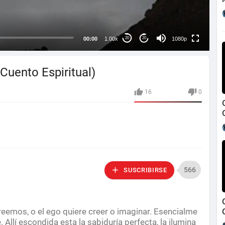
240p
auto
00:00
1.00x
1080p
20
20
(Cuento Espiritual)
16
0
566
SUSCRIBIRSE
reemos, o el ego quiere creer o imaginar. Esencialme
e. Allí escondida esta la sabiduría perfecta, la ilumina