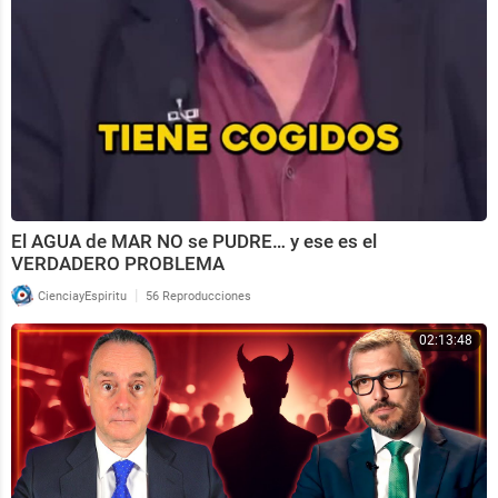
► El Orden de los Factores SÍ altera el Producto:
http
s://youtu.be/NgYhpWUgcUg
► Cómo Dividir Entre 0 Sin Colapsar el Universo:
https://youtu.be/4E1Gwgv79R8
►Ecuaciones y fractales:
https://www.youtube.com/
watch?v=FdBpHMHUb3Q
El AGUA de MAR NO se PUDRE… y ese es el
VERDADERO PROBLEMA
|
CienciayEspiritu
56 Reproducciones
02:13:48