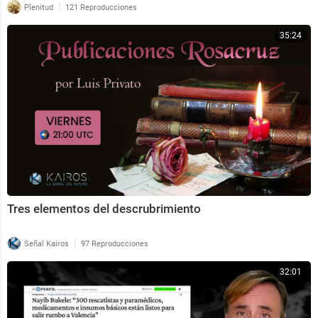
|
Plenitud
121 Reproducciones
35:24
Tres elementos del descrubrimiento
|
Señal Kairos
97 Reproducciones
32:01