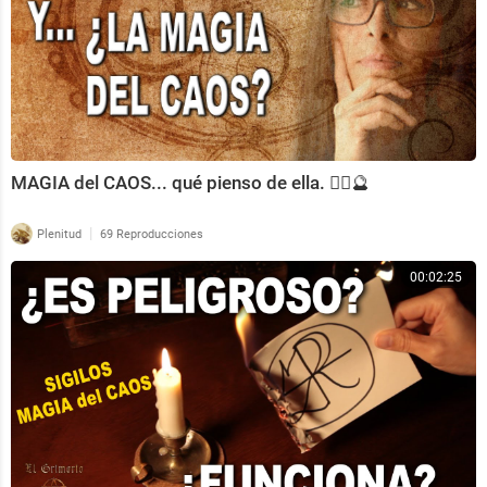
MAGIA del CAOS... qué pienso de ella. 🧙‍♀️🔮
|
Plenitud
69 Reproducciones
00:02:25