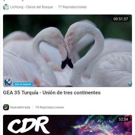
|
Lichtung - Claros del Bosque
77 Reproducciones
00:51:57
GEA 35 Turquía - Unión de tres continentes
|
NuevaMirada
74 Reproducciones
52:54