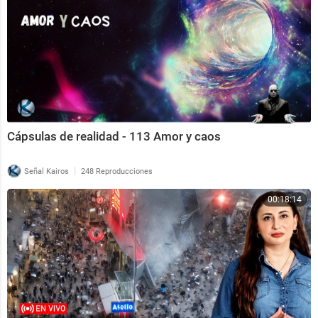
Cápsulas de realidad - 113 Amor y caos
|
Señal Kairos
248 Reproducciones
00:18:14