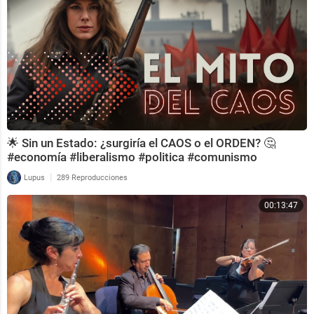
🌟 Sin un Estado: ¿surgiría el CAOS o el ORDEN? 🤔
#economía #liberalismo #politica #comunismo
|
Lupus
289 Reproducciones
00:13:47