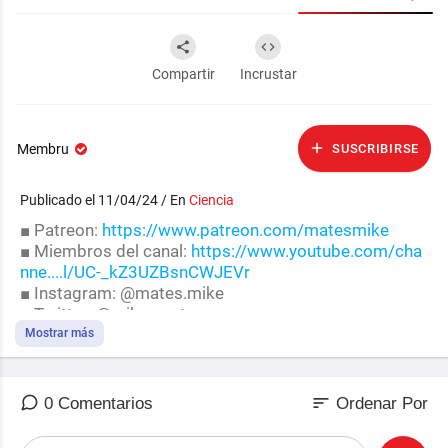
Compartir
Incrustar
Membru
SUSCRIBIRSE
Publicado el 11/04/24 / En
Ciencia
■ Patreon:
https://www.patreon.com/matesmike
■ Miembros del canal:
https://www.youtube.com/cha
nne....l/UC-_kZ3UZBsnCWJEVr
■ Instagram: @mates.mike
■ Twitter: @mike_mates
Mostrar más
ARTÍCULOS:
- Problema de los Dos Cuerpos:
https://web.physics.u
csb.edu/~....fratus/phys103/LN/TB
sort
0 Comentarios
Ordenar Por
- Solución de Euler:
https://www.phys.lsu.edu/facul....t
y/gonzalez/Teaching