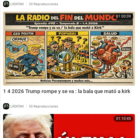
|
LRDFDM
33 Reproducciones
01:00:09
1 4 2026 Trump rompe y se va : la bala que mató a kirk
|
LRDFDM
53 Reproducciones
01:10:45