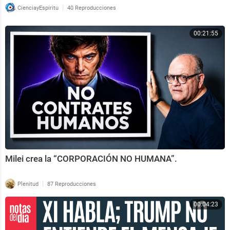
|
CienciayEspiritu
40 Reproducciones
00:21:55
Milei crea la “CORPORACIÓN NO HUMANA”.
|
Plenitud
87 Reproducciones
00:04:23