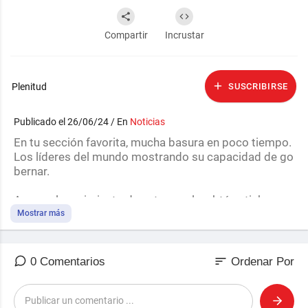
Compartir
Incrustar
Plenitud
SUSCRIBIRSE
Publicado el 26/06/24 / En
Noticias
En tu sección favorita, mucha basura en poco tiempo.
Los líderes del mundo mostrando su capacidad de go
bernar.
Apoya el crecimiento de este canal y obtén stickers e
speciales:
Mostrar más
https://www.youtube.com/channe....l/UC1viRct91s1a
3Z5yv
sort
0 Comentarios
Ordenar Por
Escucha en Spotify:
https://open.spotify.com/show/....75qxqKlaKdJKBNn
t4Tb0