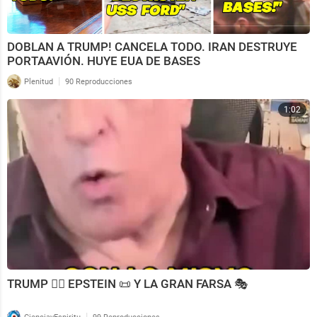
DOBLAN A TRUMP! CANCELA TODO. IRAN DESTRUYE
PORTAAVIÓN. HUYE EUA DE BASES
|
Plenitud
90 Reproducciones
1:02
TRUMP 🧑‍⚖️ EPSTEIN 📜 Y LA GRAN FARSA 🎭
|