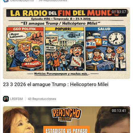
CienciayEspiritu
99 Reproducciones
01:03:07
23 3 2026 el amague Trump : Helicoptero Milei
|
LRDFDM
43 Reproducciones
00:13:41