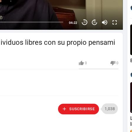
04:22
20
20
dividuos libres con su propio pensami
0
0
1,038
SUSCRIBIRSE