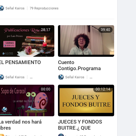
|
Señal Kairos
79 Reproducciones
28:17
39:40
EL PENSAMIENTO
Cuento
Contigo.Programa
nº157. Practicando el
|
|
Señal Kairos
68 Reproducciones
Señal Kairos
53 Reproducciones
pensamiento lateral.
00:00
00:12:14
La verdad nos hará
JUECES Y FONDOS
libres
BUITRE.¿ QUE
RELACION TIENEN?