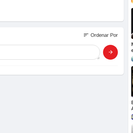
sort
Ordenar Por