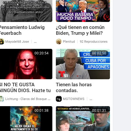
Pensamiento Ludwig
¿Qué tienen en común
Feuerbach
Biden, Trump y Milei?
|
|
Mayodel68 Jose
106 Reproducciones
Plenitud
92 Reproducciones
00:20:54
00:02:50
SI NO TE GUSTA
Tienen las horas
NINGÚN DIOS. Hazte tu
contadas.
propio Dios
|
|
Lichtung - Claros del Bosque
210 Reproducciones
MGTOWNEWS
73 Reproducciones
00:01:38
00:01:31