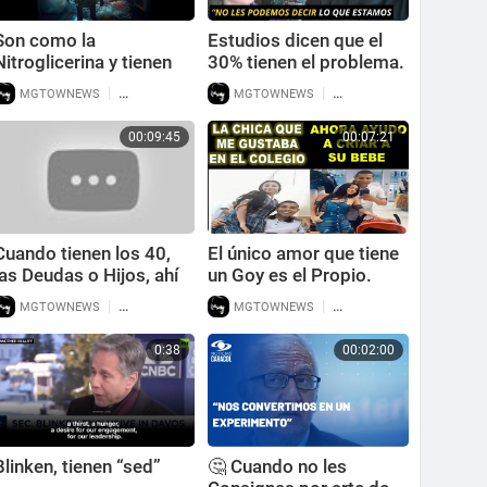
Son como la
Estudios dicen que el
Nitroglicerina y tienen
30% tienen el problema.
Temporizador.
[Opino que es el Doble]
|
|
MGTOWNEWS
70 Reproducciones
MGTOWNEWS
114 Reproducciones
00:09:45
00:07:21
Cuando tienen los 40,
El único amor que tiene
las Deudas o Hijos, ahí
un Goy es el Propio.
BUSCAN a los Feos o
|
|
MGTOWNEWS
115 Reproducciones
MGTOWNEWS
103 Reproducciones
los INEXPERTOS.
0:38
00:02:00
Blinken, tienen “sed”
🤔 Cuando no les