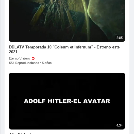
2:05
DDLATV Temporada 10 "Coleum et Infernum" - Estreno este
2021
Eterno Viajero
554 Reproducciones
·
5 años
4:34