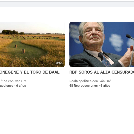
8:56
ONEGENE Y EL TORO DE BAAL
RBP SOROS AL ALZA CENSURAD
ítica con Iván Oré
Realbiopolítica con Iván Oré
ducciones
·
6 años
68 Reproducciones
·
6 años