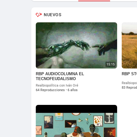
NUEVOS
15:15
RBP AUDIOCOLUMNA EL
RBP ST
TECNOFEUDALISMO
Realbiopol
Realbiopolítica con Iván Oré
83 Repro
64 Reproducciones
·
6 años