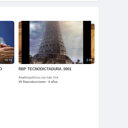
10:13
2:08
O
RBP TECNODICTADURA_0001
Realbiopolítica con Iván Oré
69 Reproducciones
·
6 años