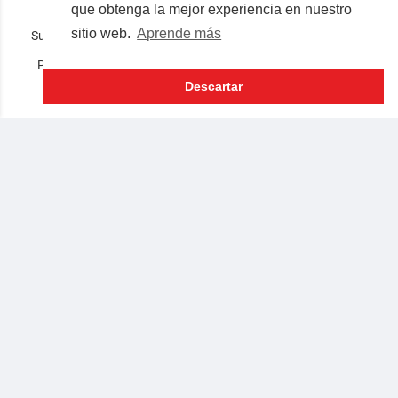
que obtenga la mejor experiencia en nuestro
sitio web.
Aprende más
Superocho la plataforma consciente en español © 2019-2023
Preguntas frecuentes
Términos
Privacidad
Nosotros
Contacto
Lenguaje
Descartar