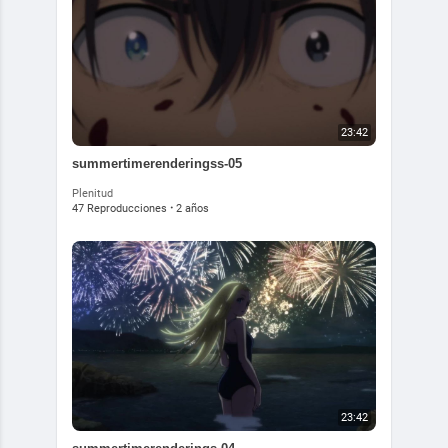
23:42
summertimerenderingss-05
Plenitud
47 Reproducciones
·
2 años
23:42