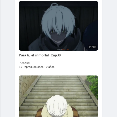
25:03
⁣⁣⁣Para ti, el inmortal_Cap38
Plenitud
65 Reproducciones
·
2 años