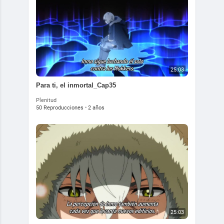
25:03
⁣Para ti, el inmortal_Cap35
Plenitud
50 Reproducciones
·
2 años
25:03