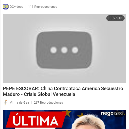
|
DGvideos
111 Reproducciones
00:25:13
PEPE ESCOBAR: China Contraataca America Secuestro
Maduro - Crisis Global Venezuela
|
Vilma de Gea
267 Reproducciones
1:29