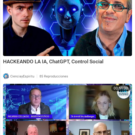
HACKEANDO LA IA, ChatGPT, Control Social
|
CienciayEspiritu
85 Reproducciones
00:51:30