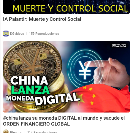
IA Palantir: Muerte y Control Social
|
DGvideos
159 Reproducciones
00:25:32
#china lanza su moneda DIGITAL al mundo y sacude el
ORDEN FINANCIERO GLOBAL
|
Plenitud
114 Reproducciones