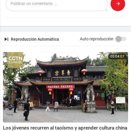
"La Última Batalla por la Verdad"
📍 Balaguer
📅 22 y 23 de noviembre 2025
📲 Más información (solo WhatsApp): ‪(+34) 619 620
Auto reproducción
Reproducción Automática
624‬ (Miguel Celades)
00:04:07
Los jóvenes recurren al taoísmo y aprender cultura china