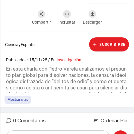
Compartir
Incrustar
Descargar
CienciayEspiritu
SUSCRIBIRSE
Publicado el 15/11/25 / En
Investigación
⁣En esta charla con Pedro Varela analizamos el presun
to plan global para disolver naciones, la censura ideol
ógica disfrazada de “delitos de odio” y cómo etiqueta
s como racista o antisemita se usan para silenciar dis
identes. Hablamos de su proceso judicial y de la pérdi
da de identidad cultural en Europa por la inmigración
Mostrar más
masiva y la modernidad sin trascendencia.
📢 19º CONGRESO CIENCIA Y ESPÍRITU
sort
0 Comentarios
Ordenar Por
🧠 Salud · Historia · Cosmología · Geopolítica · Concie
ncia