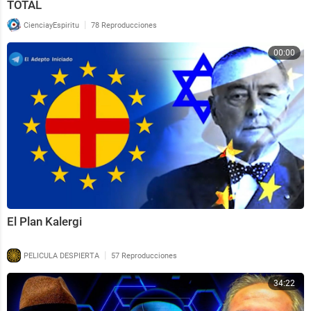
TOTAL
|
CienciayEspiritu
78 Reproducciones
00:00
El Plan Kalergi
|
PELICULA DESPIERTA
57 Reproducciones
34:22