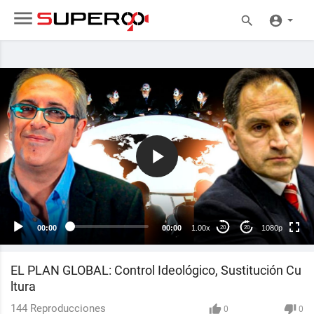
1080p
720p
480p
360p
00:00
00:00
1.00x
1080p
20
20
240p
auto
EL PLAN GLOBAL: Control Ideológico, Sustitución Cu
ltura
144
Reproducciones
0
0