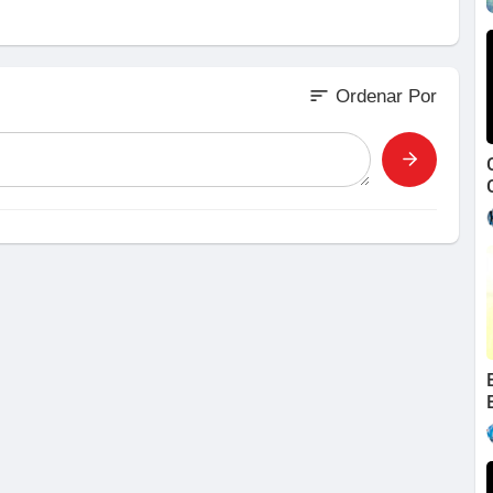
sort
Ordenar Por