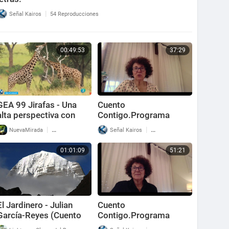
|
Señal Kairos
54 Reproducciones
00:49:53
37:29
GEA 99 Jirafas - Una
Cuento
alta perspectiva con
Contigo.Programa
pies en la tierra
nº181. Relatos para
|
|
NuevaMirada
55 Reproducciones
Señal Kairos
66 Reproducciones
seguir pensando.
01:01:09
51:21
El Jardinero - Julian
Cuento
García-Reyes (Cuento
Contigo.Programa
Espiritual)
nº180.Relatos para