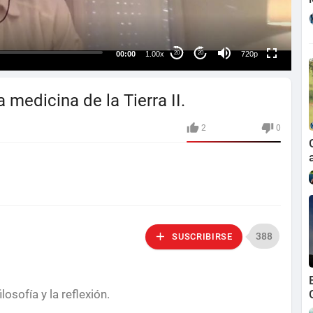
360p
240p
00:00
1.00x
720p
20
20
auto
medicina de la Tierra II.
2
0
388
SUSCRIBIRSE
losofía y la reflexión.