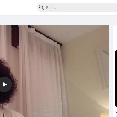
720p
480p