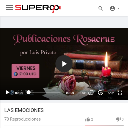
720p
480p
360p
240p
00:00
00:00
1.00x
720p
20
20
auto
LAS EMOCIONES
70
Reproducciones
2
0