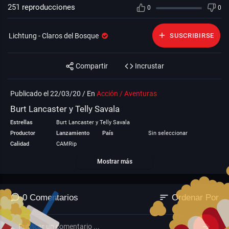
251
reproducciones
0
0
Lichtung - Claros del Bosque
SUSCRIBIRSE
Compartir
Incrustar
Publicado el 22/03/20 / En
Acción / Aventuras
Burt Lancaster y Telly Savala
Estrellas
Burt Lancaster y Telly Savala
Productor
Lanzamiento
País
Sin seleccionar
Calidad
CAMRip
Categoría
Acción / Aventuras
Mostrar más
sort
0 Comentarios
Ordenar Por