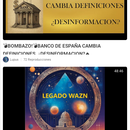
💣BOMBAZO!💣BANCO DE ESPAÑA CAMBIA
DEFINICIONES. ¿DESINFORMACION?🔥
|
Lupus
72 Reproducciones
48:46