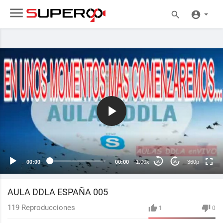
360p
240p
auto
00:00
00:00
1.00x
360p
20
20
AULA DDLA ESPAÑA 005
119
Reproducciones
1
0