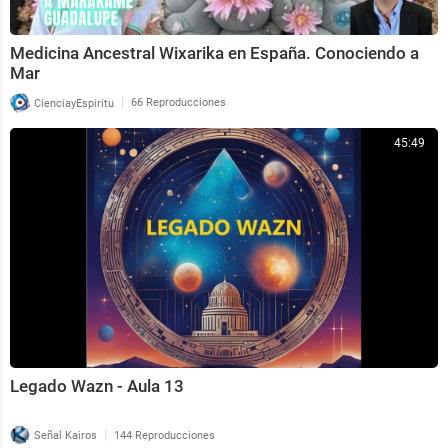
Medicina Ancestral Wixarika en España. Conociendo a
Mar
|
CienciayEspiritu
66 Reproducciones
45:49
Legado Wazn - Aula 13
|
Señal Kairos
144 Reproducciones