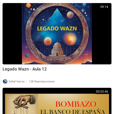
39:14
Legado Wazn - Aula 12
|
Señal Kairos
128 Reproducciones
00:03:46