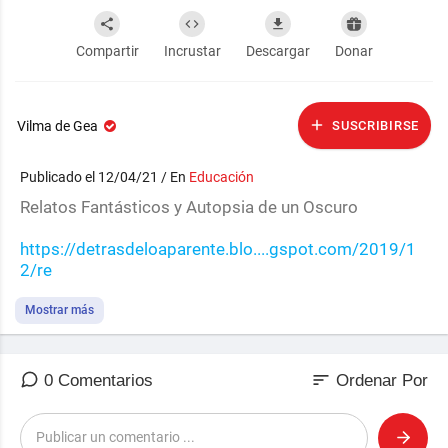
Compartir
Incrustar
Descargar
Donar
Vilma de Gea
SUSCRIBIRSE
Publicado el 12/04/21 / En
Educación
⁣Relatos Fantásticos y Autopsia de un Oscuro
https://detrasdeloaparente.blo....gspot.com/2019/1
2/re
https://detrasdeloaparente.blo....gspot.com/2013/1
Mostrar más
0/au
sort
0 Comentarios
Ordenar Por