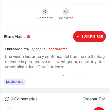
Compartir
Incrustar
Eterno Viajero
SUSCRIBIRSE
Publicado el 23/04/22 / En
Conocimiento
Una visión histórica y esotérica del Camino de Santiag
o desde la perspectiva del investigador, escritor y doc
umentalista Juan García Atienza.
Programa completo IVOOX (solo audio) en
https://g
o.ivoox.com/rf/72607899
Mostrar más
sort
0 Comentarios
Ordenar Por