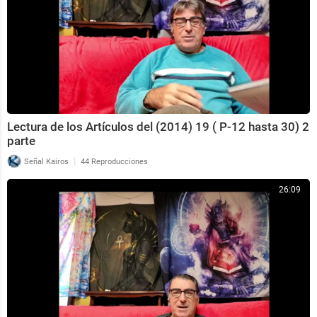
Lectura de los Artículos del (2014) 19 ( P-12 hasta 30) 2
parte
|
Señal Kairos
44 Reproducciones
26:09