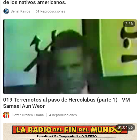
de los nativos americanos.
|
Señal Kairos
61 Reproducciones
2:56
019 Terremotos al paso de Hercolubus (parte 1) - VM
Samael Aun Weor
|
Eliezer Orozco Triana
4 Reproducciones
01:04:06