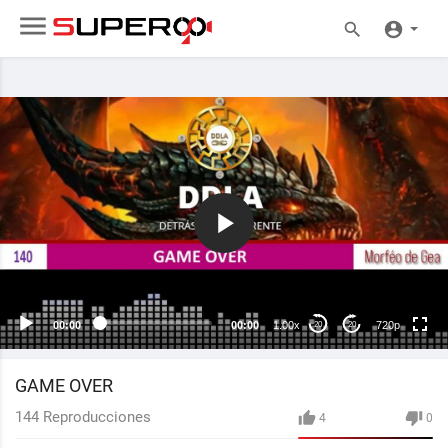
720p
240p
auto
00:00
00:00
1.00x
720p
20
20
GAME OVER
144
Reproducciones
4
0