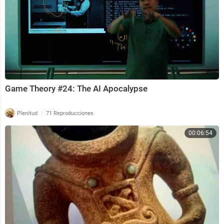
Game Theory #24: The AI Apocalypse
|
Plenitud
71 Reproducciones
00:06:54