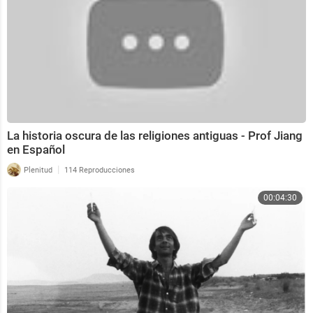
guerra para recuperar nuestra salud", a continuación, l
a casa de los
números podría estar bien abierta salvo en la primera
batalla para que
la cordura y la claridad de una epidemia claramente li
mpie el mal.
La historia oscura de las religiones antiguas - Prof Jiang
en Español
|
Plenitud
114 Reproducciones
00:04:30