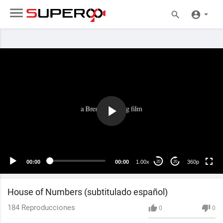
360p
240p
auto
00:00
00:00
1.00x
360p
20
20
House of Numbers (subtitulado español)
184
Reproducciones
0
0