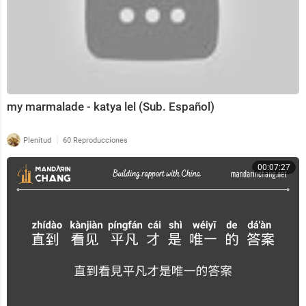
my marmalade - katya lel (Sub. Español)
|
Plenitud
60 Reproducciones
00:07:27