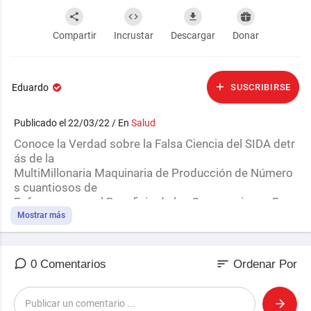
Compartir
Incrustar
Descargar
Donar
Eduardo
SUSCRIBIRSE
Publicado el 22/03/22 / En
Salud
⁣Conoce la Verdad sobre la Falsa Ciencia del SIDA detr
ás de la
MultiMillonaria Maquinaria de Producción de Número
s cuantiosos de
Enfermos para el Beneficio de las Corporaciones Far
macéuticas
Mostrar más
¿Qué es el VIH? ¿Qué es el SIDA? ¿Qué se está hacien
do para curarla?
Estas preguntas fueron enviadas al director de cine c
sort
0 Comentarios
Ordenar Por
anadiense Brent
Leung en un viaje por todo el mundo, desde los nivele
s más altos del