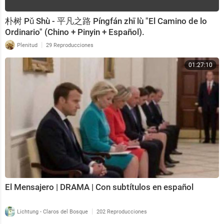
朴树 Pǔ Shù - 平凡之路 Píngfán zhī lù "El Camino de lo
Ordinario" (Chino + Pinyin + Español).
|
Plenitud
29 Reproducciones
01:27:10
El Mensajero | DRAMA | Con subtítulos en español
|
Lichtung - Claros del Bosque
202 Reproducciones