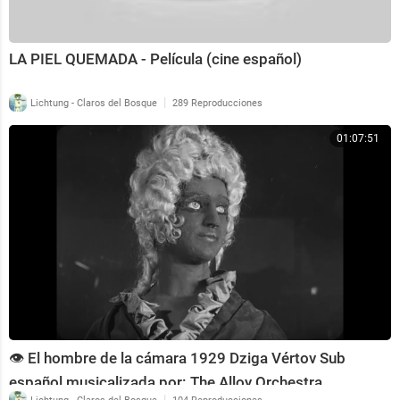
LA PIEL QUEMADA - Película (cine español)
|
Lichtung - Claros del Bosque
289 Reproducciones
01:07:51
👁️ El hombre de la cámara 1929 Dziga Vértov Sub
español musicalizada por: The Alloy Orchestra
|