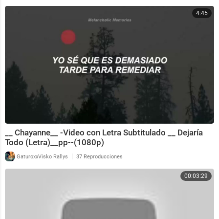
4:45
__ Chayanne__ -Video con Letra Subtitulado __ Dejaría
Todo (Letra)__pp--(1080p)
|
GaturoxxVisko Rallys
37 Reproducciones
00:03:29