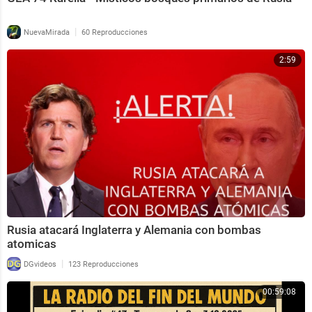
|
NuevaMirada
60 Reproducciones
2:59
Rusia atacará Inglaterra y Alemania con bombas
atomicas
|
DGvideos
123 Reproducciones
00:59:08