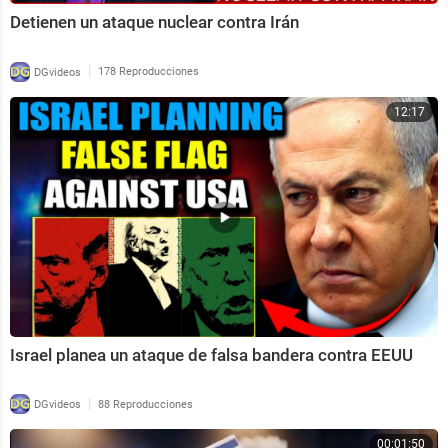
Detienen un ataque nuclear contra Irán
|
DGvideos
178 Reproducciones
12:17
Israel planea un ataque de falsa bandera contra EEUU
|
DGvideos
88 Reproducciones
00:01:50