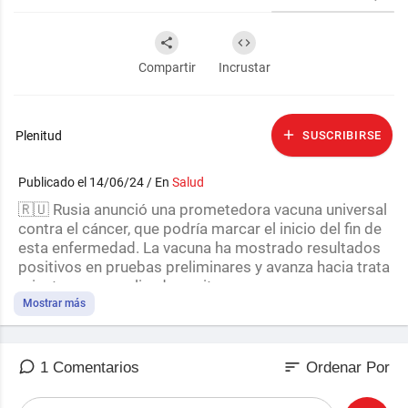
Compartir
Incrustar
Plenitud
SUSCRIBIRSE
Publicado el 14/06/24 / En
Salud
🇷🇺 Rusia anunció una prometedora vacuna universal
contra el cáncer, que podría marcar el inicio del fin de
esta enfermedad. La vacuna ha mostrado resultados
positivos en pruebas preliminares y avanza hacia trata
mientos personalizados exitosos.
Mostrar más
Conocé las Últimas Noticias Internacionales
https://www.facebook.com/group....s/noticiasdeulti
maho
sort
1 Comentarios
Ordenar Por
Síguenos en Facebook: