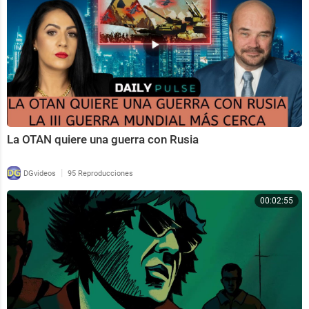
La OTAN quiere una guerra con Rusia
|
DGvideos
95 Reproducciones
00:02:55