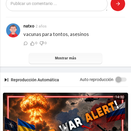
https://www.facebook.com/jpmasespanol
Twitter:
https://twitter.com/jpmasespanol
natxo
2 años
vacunas para tontos, asesinos
Instagram
https://www.instagram.com/jpmasespanol/
0
0
Mostrar más
Auto reproducción
Reproducción Automática
14:30