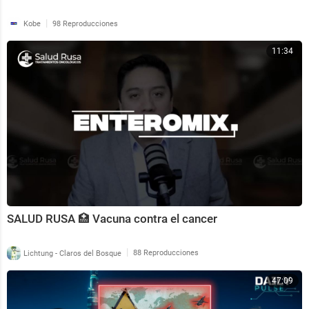
|
Kobe
98 Reproducciones
11:34
SALUD RUSA 🏥 Vacuna contra el cancer
|
Lichtung - Claros del Bosque
88 Reproducciones
47:09