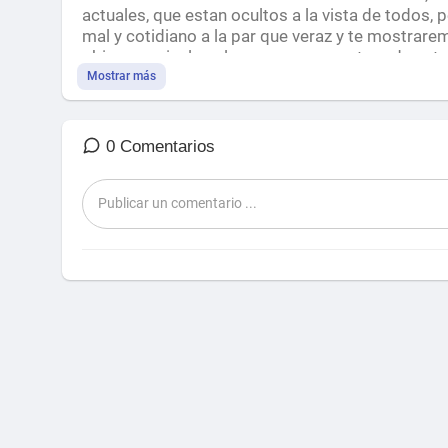
actuales, que estan ocultos a la vista de todos,
mal y cotidiano a la par que veraz y te mostrare
obiernos e incluso las personas que te rodean t
sofismas que condicionan nuestra vida, lo peo
Mostrar más
nipulados.
https://t.me/mirlonegro
0 Comentarios