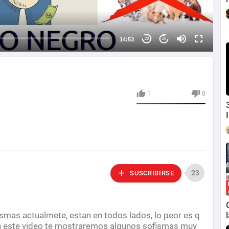
14:53
20
20
1
0
23
SUSCRIBIRSE
fismas actualmete, estan en todos lados, lo peor es q
en este video te mostraremos algunos sofismas muy