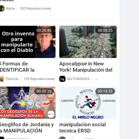
|
Maria
292 Reproducciones
00:20:40
00:08:25
3 Formas de
Apocalypse in New
IDENTIFICAR la
York! Manipulación del
Manipulación Religiosa
Clima.
|
|
Plenitud
139 Reproducciones
MGTOWNEWS
233 Reproducciones
con lo que dice este
EXPERTO Mauro Biglino
00:30:10
00:13:32
Geoglifos de Jordania y
manipulacion social
la MANIPULACIÓN
tecnica ERSD
GENÉTICA en el Goy.