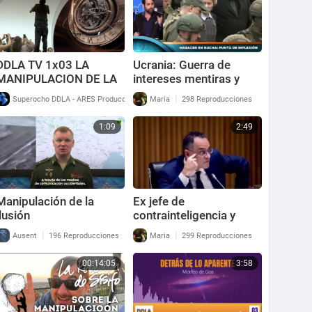
DDLA TV 1x03 LA
Ucrania: Guerra de
MANIPULACION DE LA
intereses mentiras y
ILUSION
manipulación
|
|
Superocho DDLA - ARES Producciones
Maria
270 Reproducciones
298 Reproducciones
1:09
2:49
Manipulación de la
Ex jefe de
ilusión
contrainteligencia y
Coronel Pedro Baños: el
|
|
Ausent
196 Reproducciones
Maria
299 Reproducciones
engaño de los medios
de manipulación
00:14:05
3:58