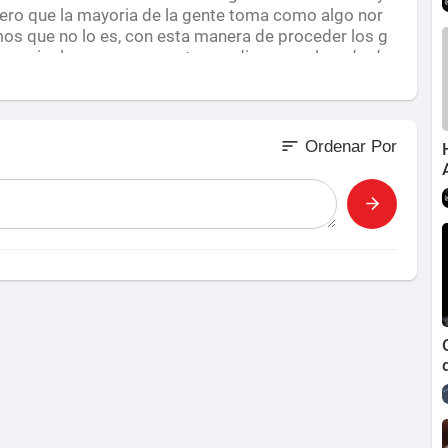
 pero que la mayoria de la gente toma como algo nor
mos que no lo es, con esta manera de proceder los g
e manipulan, y nos presentan un discurso plagado de
r es que no nos damos cuenta que estamos siendo ma
sort
Ordenar Por