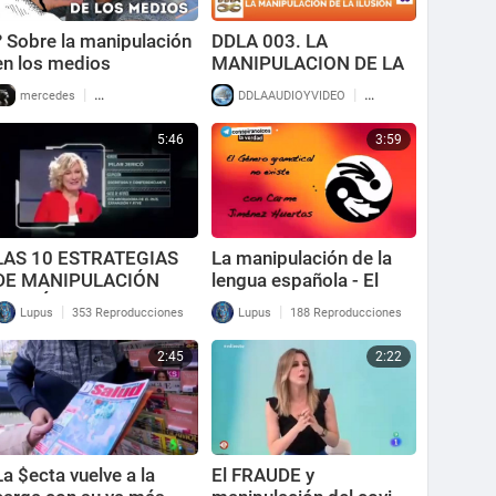
? Sobre la manipulación
DDLA 003. LA
en los medios
MANIPULACION DE LA
ILUSION.
|
|
mercedes
138 Reproducciones
DDLAAUDIOYVIDEO
148 Reproducciones
5:46
3:59
LAS 10 ESTRATEGIAS
La manipulación de la
DE MANIPULACIÓN
lengua española - El
MEDIÁTICA
género gramatical no
|
|
Lupus
353 Reproducciones
Lupus
188 Reproducciones
existe
2:45
2:22
La $ecta vuelve a la
El FRAUDE y