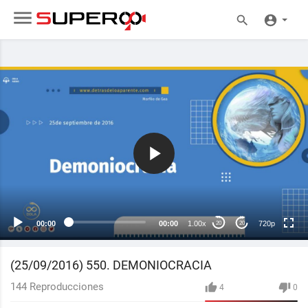
720p
480p
360p
240p
00:00
00:00
1.00x
720p
20
20
auto
(25/09/2016) 550. DEMONIOCRACIA
144
Reproducciones
4
0