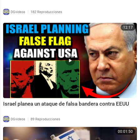
|
DGvideos
182 Reproducciones
12:17
Israel planea un ataque de falsa bandera contra EEUU
|
DGvideos
89 Reproducciones
00:01:50