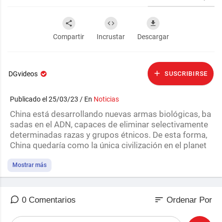
Compartir
Incrustar
Descargar
DGvideos
SUSCRIBIRSE
Publicado el 25/03/23 / En
Noticias
⁣China está desarrollando nuevas armas biológicas, ba
sadas en el ADN, capaces de eliminar selectivamente
determinadas razas y grupos étnicos. De esta forma,
China quedaría como la única civilización en el planet
a.
Descargar vídeo:
https://mega.nz/file/VghzTZLB#....T
Mostrar más
5O0FDd-oDfXe4WlQCFr
sort
0 Comentarios
Ordenar Por