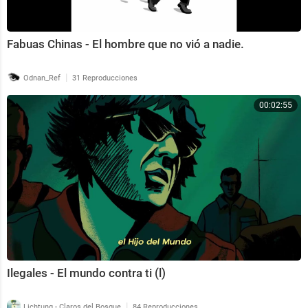
Fabuas Chinas - El hombre que no vió a nadie.
|
Odnan_Ref
31 Reproducciones
00:02:55
Ilegales - El mundo contra ti (l)
|
Lichtung - Claros del Bosque
84 Reproducciones