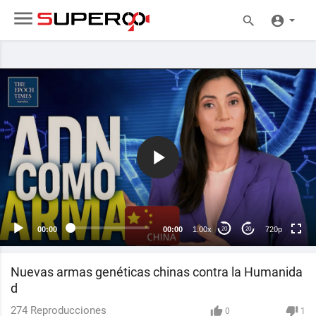
720p
240p
auto
00:00
00:00
1.00x
720p
20
20
Nuevas armas genéticas chinas contra la Humanida
d
274
Reproducciones
0
1