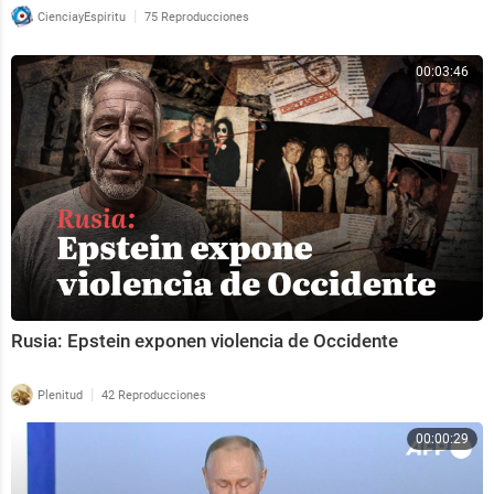
|
CienciayEspiritu
75 Reproducciones
00:03:46
Rusia: Epstein exponen violencia de Occidente
|
Plenitud
42 Reproducciones
00:00:29