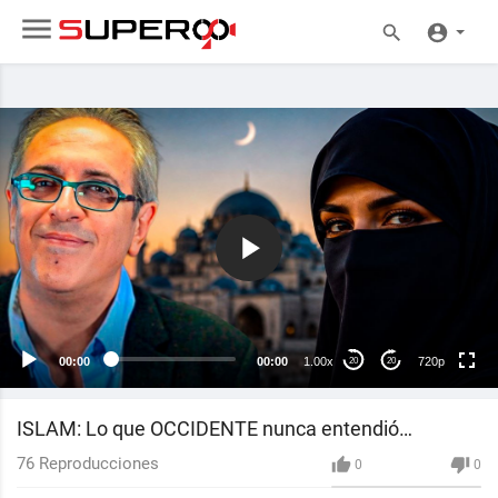
720p
480p
360p
240p
00:00
00:00
1.00x
720p
20
20
auto
ISLAM: Lo que OCCIDENTE nunca entendió…
76
Reproducciones
0
0