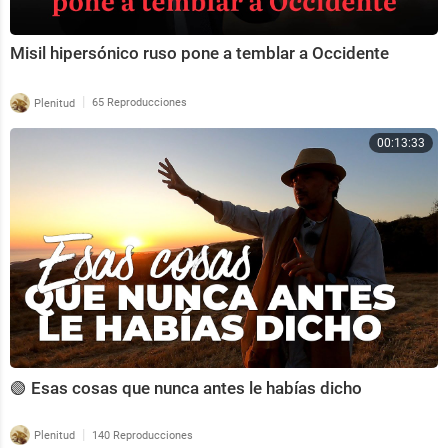
Misil hipersónico ruso pone a temblar a Occidente
|
Plenitud
65 Reproducciones
00:13:33
🟢 Esas cosas que nunca antes le habías dicho
|
Plenitud
140 Reproducciones