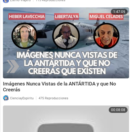
Eterno Viajero
115 Reproducciones
1:47:09
Imágenes Nunca Vistas de la ANTÁRTIDA y que No
Creerás
|
CienciayEspiritu
475 Reproducciones
00:08:08