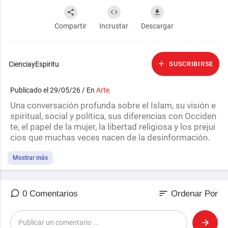
Compartir
Incrustar
Descargar
CienciayEspiritu
SUSCRIBIRSE
Publicado el 29/05/26 / En
Arte
⁣Una conversación profunda sobre el Islam, su visión e
spiritual, social y política, sus diferencias con Occiden
te, el papel de la mujer, la libertad religiosa y los prejui
cios que muchas veces nacen de la desinformación.
Una charla para escuchar otra mirada, cuestionar idea
Mostrar más
s instaladas y entender mejor una de las religiones má
s influyentes del mundo.
sort
0 Comentarios
Ordenar Por