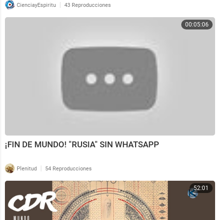
|
CienciayEspiritu
43 Reproducciones
00:05:06
¡FIN DE MUNDO! "RUSIA" SIN WHATSAPP
|
Plenitud
54 Reproducciones
52:01