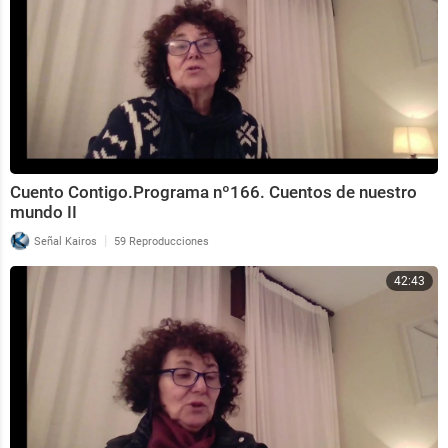
Cuento Contigo.Programa nº166. Cuentos de nuestro
mundo II
|
Señal Kairos
59 Reproducciones
42:43