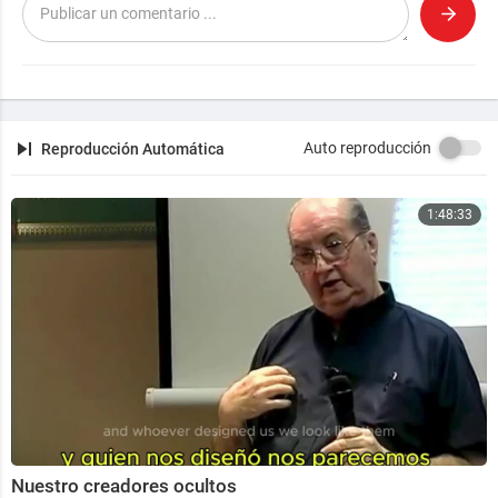
nticas y el Lattice
09:24 Desafíos a la Realidad: Manipulación de la Matri
z y el Enigma Grinberg
17:49 Agradecimientos
@poderdelamente_
Auto reproducción
Reproducción Automática
1:48:33
Nuestro creadores ocultos