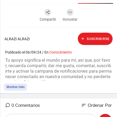
Compartir
Incrustar
ALRAZI ALRAZI
SUSCRIBIRSE
Publicado el 06/09/24 / En
Conocimiento
Tu apoyo significa el mundo para mí, así que, por favo
r, recuerda compartir, dar me gusta, comentar, suscrib
irte y activar la campana de notificaciones para perma
necer conectado en nuestra comunidad y no perderte
nuestros futuros vídeos.
Mostrar más
SUSCRÍBETE HACIENDO CLIC AQUÍ👉
https://www.y
outube.com/channe....l/UCr-L63kAJL9Y2DeHI
Capítulos:
sort
0 Comentarios
Ordenar Por
00:00 Introducción
02:57 La Sinergia de la Conciencia: Interacciones Cuá