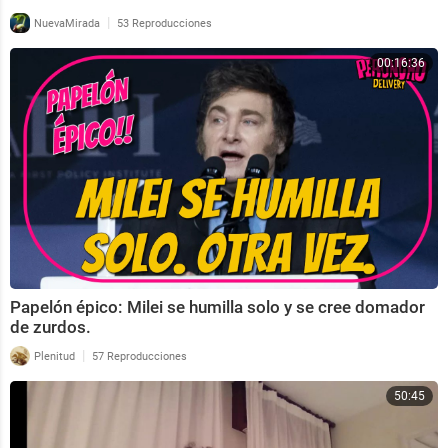
|
NuevaMirada
53 Reproducciones
00:16:36
Papelón épico: Milei se humilla solo y se cree domador
de zurdos.
|
Plenitud
57 Reproducciones
50:45