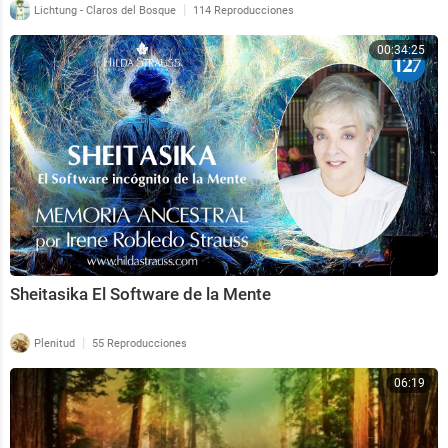
|
Lichtung - Claros del Bosque
114 Reproducciones
00:34:25
Sheitasika El Software de la Mente
|
Plenitud
55 Reproducciones
06:19