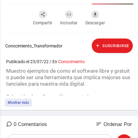
Compartir
Incrustar
Descargar
Conocimiento_Transformador
SUSCRIBIRSE
Publicado el 23/07/22 / En
Conocimiento
⁣Muestro ejemplos de como el software libre y gratuit
o puede ser una herramienta que implica mejoras sus
tanciales para nuestra vida digital.
Selección de software libre y gratuito
Mostrar más
Linux, Windows y Mac:
https://t.me/tecnologiaconsci
ente/3
Android y iOS:
https://t.me/tecnologiaconsciente/4
sort
0 Comentarios
Ordenar Por
Análisis de los motores de búsqueda alternativos: ⁣
htt