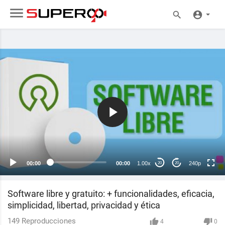
240p
00:00
00:00
1.00x
240p
20
20
Software libre y gratuito: + funcionalidades, eficacia,
simplicidad, libertad, privacidad y ética
149
Reproducciones
4
0