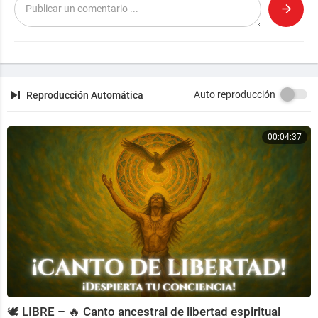
ps://www.youtube.com/watch?v=VqrR-k66hHU
Alternativa a Windows y Mac: MX Linux: ⁣
https://www.y
outube.com/watch?v=Puw3dUmNsSA
Auto reproducción
Reproducción Automática
00:04:37
🕊️ LIBRE – 🔥 Canto ancestral de libertad espiritual