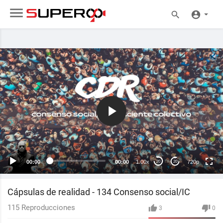
720p
480p
360p
240p
00:00
00:00
1.00x
720p
20
20
auto
Cápsulas de realidad - 134 Consenso social/IC
115
Reproducciones
3
0