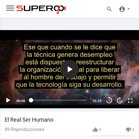
00:00
01:19
20
20
El Real Ser Humano
89
Reproducciones
0
0