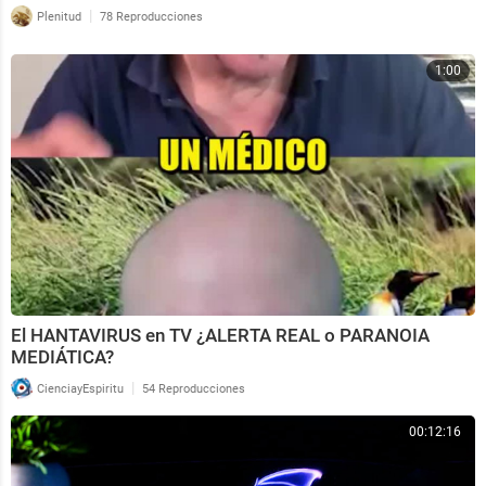
|
Plenitud
78 Reproducciones
1:00
El HANTAVIRUS en TV ¿ALERTA REAL o PARANOIA
MEDIÁTICA?
|
CienciayEspiritu
54 Reproducciones
00:12:16