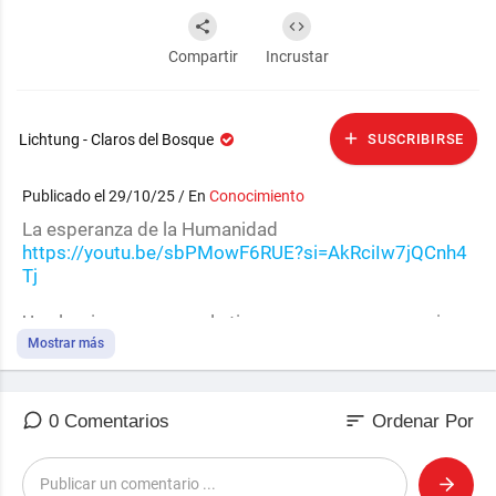
Compartir
Incrustar
Lichtung - Claros del Bosque
SUSCRIBIRSE
Publicado el 29/10/25 / En
Conocimiento
La esperanza de la Humanidad
https://youtu.be/sbPMowF6RUE?si=AkRciIw7jQCnh4
Tj
Una lagrima que cae a la tierra, nace, ama, crece, vive y
se reproduce, envejece, muere y nunca olvida.
Mostrar más
sort
0 Comentarios
Ordenar Por