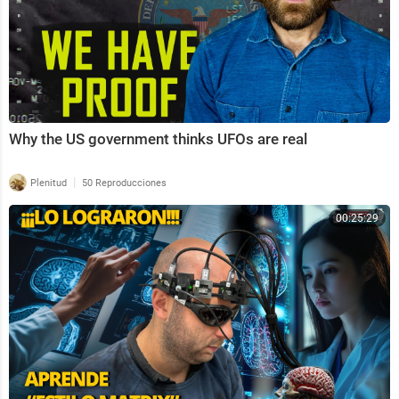
Why the US government thinks UFOs are real
|
Plenitud
50 Reproducciones
00:25:29