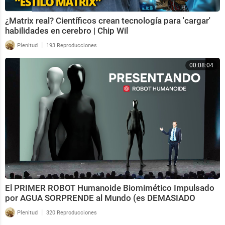
¿Matrix real? Científicos crean tecnología para 'cargar'
habilidades en cerebro | Chip Wil
|
Plenitud
193 Reproducciones
00:08:04
El PRIMER ROBOT Humanoide Biomimético Impulsado
por AGUA SORPRENDE al Mundo (es DEMASIADO
HUMANO)
|
Plenitud
320 Reproducciones