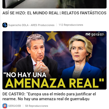
ASÍ SE HIZO: EL MUNDO REAL | RELATOS FANTÁSTICOS
|
Superocho DDLA - ARES Producciones
112 Reproducciones
00:18:57
DE CASTRO: "Europa usa el miedo para justificar el
rearme. No hay una amenaza real de guerra&qu
|
SERGIOEB
58 Reproducciones