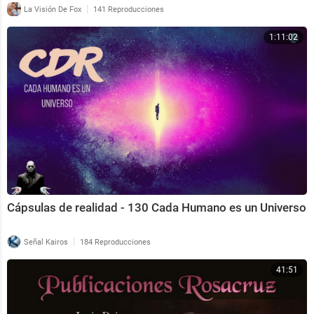
|
La Visión De Fox
141 Reproducciones
1:11:02
⁣Cápsulas de realidad - 130 Cada Humano es un Universo
|
Señal Kairos
184 Reproducciones
41:51