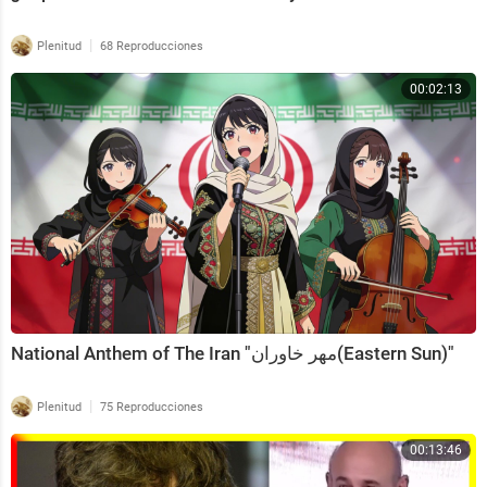
|
Plenitud
68 Reproducciones
00:02:13
National Anthem of The Iran "مهر خاوران(Eastern Sun)"
|
Plenitud
75 Reproducciones
00:13:46