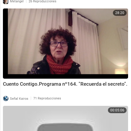
|
Metangel
26 Reproducciones
28:20
Cuento Contigo.Programa nº164. "Recuerda el secreto".
|
Señal Kairos
71 Reproducciones
00:05:06