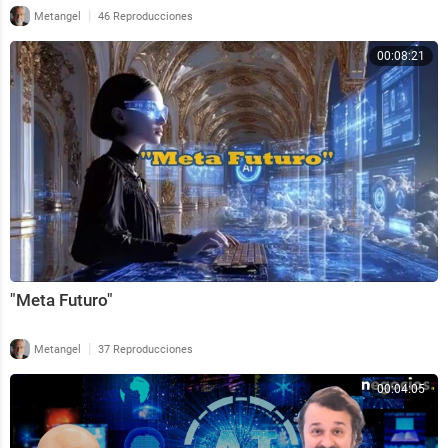
|
Metangel
46 Reproducciones
00:08:21
"Meta Futuro"
|
Metangel
37 Reproducciones
00:04:05