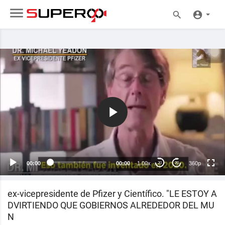
360p
240p
auto
00:00
00:00
1.00x
360p
20
20
ex-vicepresidente de Pfizer y Científico. "LE ESTOY A
DVIRTIENDO QUE GOBIERNOS ALREDEDOR DEL MU
N