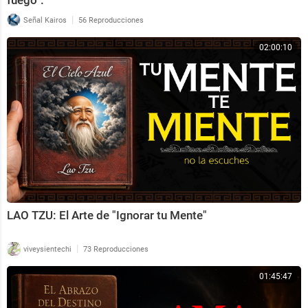
|
Señal Kairos
56 Reproducciones
02:00:10
LAO TZU: El Arte de "Ignorar tu Mente"
|
viveysientechi
73 Reproducciones
01:45:47