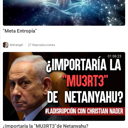
"Meta Entropía"
|
Metangel
27 Reproducciones
01:06:23
¿Importaría la "MU3RT3"de Netanyahu?