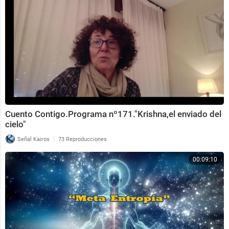
Cuento Contigo.Programa nº171."Krishna,el enviado del
cielo"
|
Señal Kairos
73 Reproducciones
00:09:10