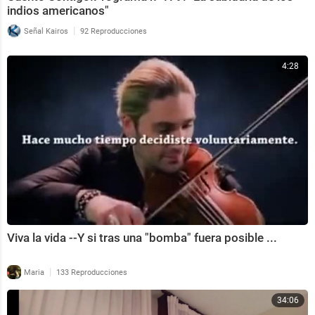
indios americanos"
|
Señal Kairos
92 Reproducciones
4:28
Viva la vida --Y si tras una "bomba" fuera posible ...
|
Maria
133 Reproducciones
34:06