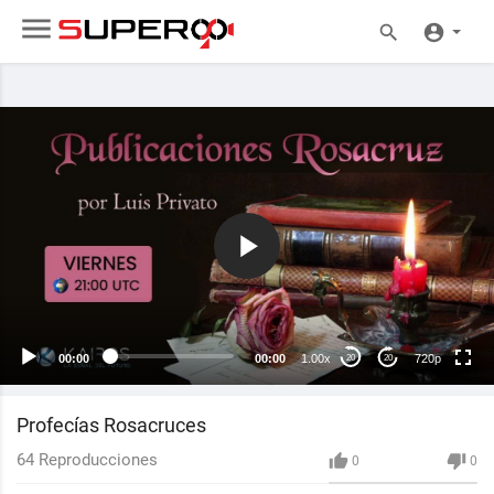
720p
480p
360p
240p
00:00
00:00
1.00x
720p
20
20
auto
Profecías Rosacruces
64
Reproducciones
0
0