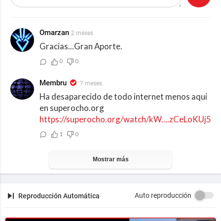
Omarzan
2 meses
Gracias...Gran Aporte.
0
0
Membru
7 meses
Ha desaparecido de todo internet menos aqui
en superocho.org
https://superocho.org/watch/kW....zCeLoKUj5I7H
1
0
Mostrar más
Auto reproducción
Reproducción Automática