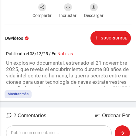
Compartir
Incrustar
Descargar
DGvideos
SUSCRIBIRSE
Publicado el 08/12/25 / En
Noticias
⁣Un explosivo documental, estrenado el 21 noviembre
2025, que revela el encubrimiento durante 80 años de
vida inteligente no humana, la guerra secreta entre na
ciones para usar tecnología de naves extraterrestres
estrelladas y el peligro que puede suponer los OVNIS/
UFOS/UAP/FANI para la humanidad.
Mostrar más
sort
2 Comentarios
Ordenar Por