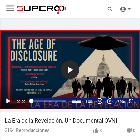
720p
480p
360p
240p
00:00
00:00
1.00x
720p
20
20
auto
La Era de la Revelación. Un Documental OVNI
2194
Reproducciones
3
0