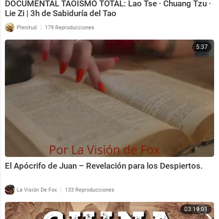
DOCUMENTAL TAOISMO TOTAL: Lao Tse · Chuang Tzu ·
Lie Zi | 3h de Sabiduría del Tao
|
Plenitud
179 Reproducciones
5:37
El Apócrifo de Juan – Revelación para los Despiertos.
|
La Visión De Fox
133 Reproducciones
03:19:01