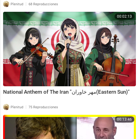
|
Plenitud
68 Reproducciones
00:02:13
National Anthem of The Iran "مهر خاوران(Eastern Sun)"
|
Plenitud
75 Reproducciones
00:13:46