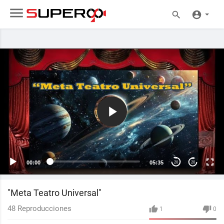
00:00
05:35
20
20
"Meta Teatro Universal"
48
Reproducciones
1
0