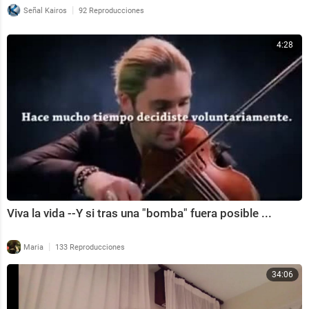
|
Señal Kairos
92 Reproducciones
4:28
Viva la vida --Y si tras una "bomba" fuera posible ...
|
Maria
133 Reproducciones
34:06