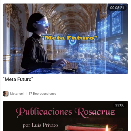
00:08:21
"Meta Futuro"
|
Metangel
37 Reproducciones
33:06