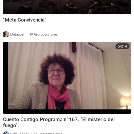
"Meta Convivencia"
|
Metangel
39 Reproducciones
54:14
Cuento Contigo.Programa nº167. "El misterio del
fuego".
|