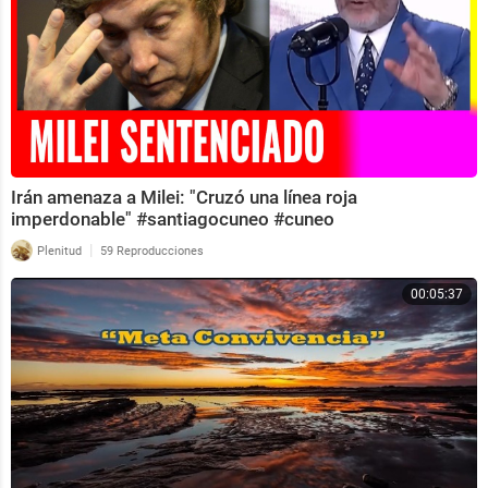
Irán amenaza a Milei: "Cruzó una línea roja
imperdonable" #santiagocuneo #cuneo
|
Plenitud
59 Reproducciones
00:05:37