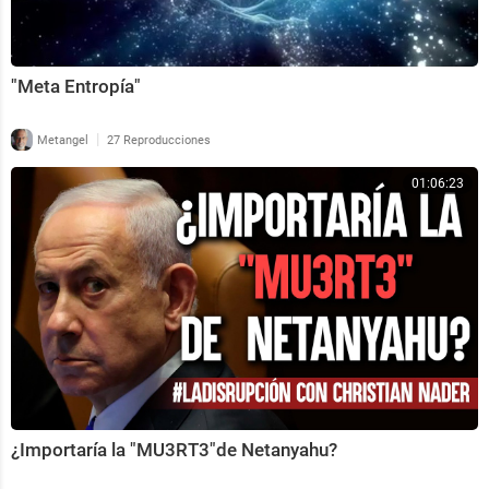
"Meta Entropía"
|
Metangel
27 Reproducciones
01:06:23
¿Importaría la "MU3RT3"de Netanyahu?