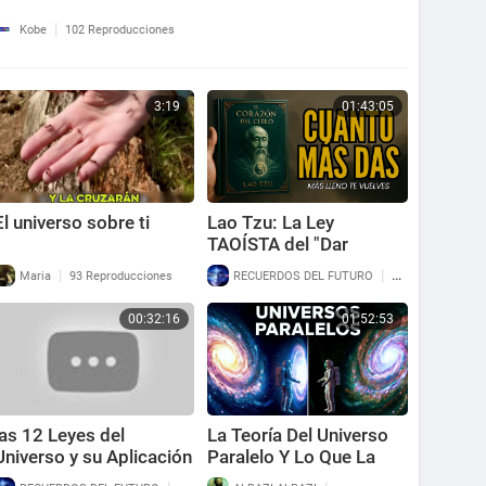
|
Kobe
102 Reproducciones
3:19
01:43:05
El universo sobre ti
Lao Tzu: La Ley
TAOÍSTA del "Dar
Desinteresado" para
|
|
Maria
93 Reproducciones
RECUERDOS DEL FUTURO
91 Reproduccion
Recibir TODO del
Universo
00:32:16
01:52:53
las 12 Leyes del
La Teoría Del Universo
Universo y su Aplicación
Paralelo Y Lo Que La
Física Moderna