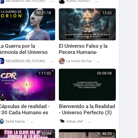
|
|
RECUERDOS DEL FUTURO
47 Reproducciones
ALRAZI ALRAZI
71 Reproducciones
Realmente Propone
00:21:18
13:02
La Guerra por la
El Universo Falso y la
Armonía del Universo
Pecera Humana-
|
|
RECUERDOS DEL FUTURO
69 Reproducciones
La Visión De Fox
104 Reproducciones
1:11:02
00:08:08
⁣Cápsulas de realidad -
Bienvenido a la Realidad
130 Cada Humano es
- Universo Perfecto (3)
un Universo
|
|
Señal Kairos
184 Reproducciones
Odnan_Ref
46 Reproducciones
53:44
46:55