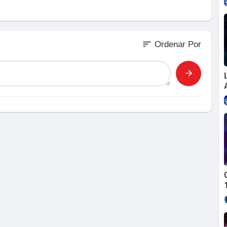
sort
Ordenar Por