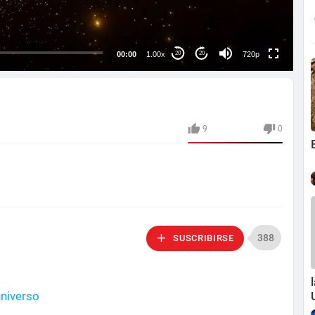
auto
00:00
1.00x
720p
20
20
9
0
388
SUSCRIBIRSE
universo