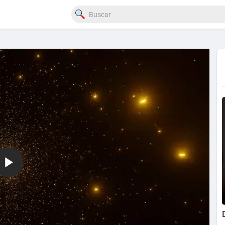
720p
240p