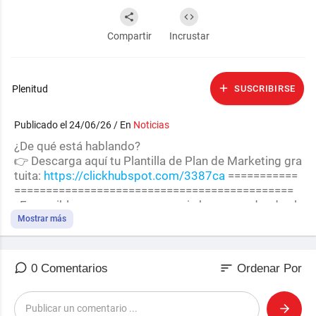
Compartir
Incrustar
Plenitud
SUSCRIBIRSE
Publicado el 24/06/26 / En
Noticias
⁣¿De qué está hablando?
👉 Descarga aquí tu Plantilla de Plan de Marketing gra
tuita:
https://clickhubspot.com/3387ca
===========
============================================
¿Es posible crear una empresa sin humanos donde el
CEO sea una Inteligencia Artificial? En este video anali
Mostrar más
zamos una idea cuyo futuro es asegurado por los exp
ertos.Exploramos la polémica propuesta del presiden
te Javier #milei publicada en el Financial Times, que b
sort
0 Comentarios
Ordenar Por
usca legalizar las "corporaciones no humanas" y las s
ociedades automatizadas gobernadas por código.Co
mparamos este hito con el origen del capitalismo mo