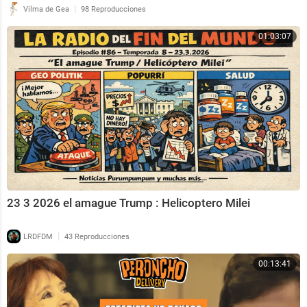
|
Vilma de Gea
98 Reproducciones
01:03:07
23 3 2026 el amague Trump : Helicoptero Milei
|
LRDFDM
43 Reproducciones
00:13:41