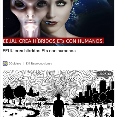
ción, Cosmética, Bebidas, Seguros, Energía, Media, Te
cnología y Retail.BIO:
https://inspirinas.com/acerca-d
e/SERVICIOS
COMO SPEAKER:
http://inspirinas.com/i
nspirin....as-en-t...CONTACTO:B
http://www.inspirinas.
comNewsletter:
https://inspirinas.com/suscribete-a-
i...X:
/ gentrala LinkedIn: / gustavoentrala
EEUU crea hibridos Ets con humanos
|
DGvideos
131 Reproducciones
00:25:43