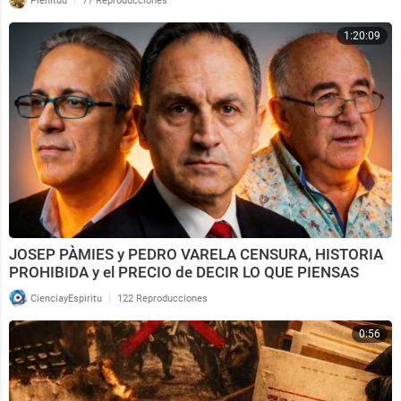
Plenitud
77 Reproducciones
1:20:09
JOSEP PÀMIES y PEDRO VARELA CENSURA, HISTORIA
PROHIBIDA y el PRECIO de DECIR LO QUE PIENSAS
|
CienciayEspiritu
122 Reproducciones
0:56