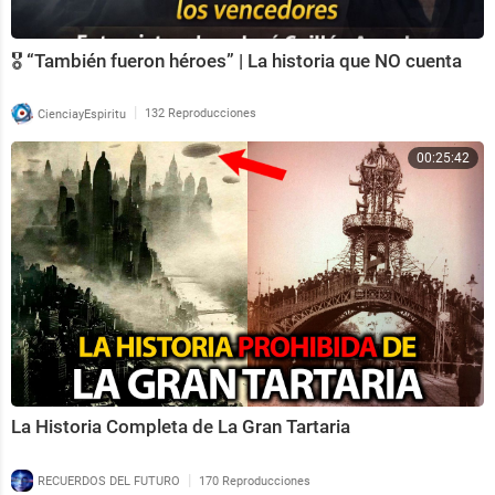
🎖️ “También fueron héroes” | La historia que NO cuenta
|
CienciayEspiritu
132 Reproducciones
00:25:42
La Historia Completa de La Gran Tartaria
|
RECUERDOS DEL FUTURO
170 Reproducciones