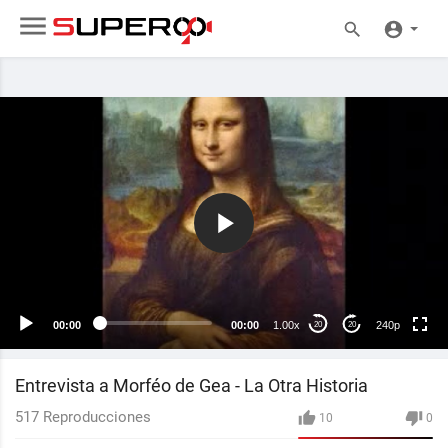
240p
00:00
00:00
1.00x
240p
20
20
Entrevista a Morféo de Gea - La Otra Historia
517
Reproducciones
10
0