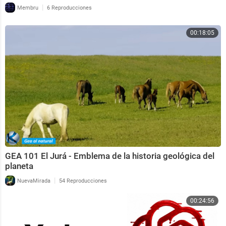
|
Membru
6 Reproducciones
00:18:05
GEA 101 El Jurá - Emblema de la historia geológica del
planeta
|
NuevaMirada
54 Reproducciones
00:24:56