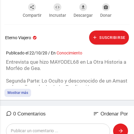
Compartir
Incrustar
Descargar
Donar
Eterno Viajero
SUSCRIBIRSE
Publicado el 22/10/20 / En
Conocimiento
Entrevista que hizo MAYODEL68 en La Otra Historia a
Morféo de Gea.
⁣Segunda Parte: Lo Oculto y desconocido de un Amast
erdamo llamado Jesús.La Predicación
https://superocho.org/v/NjHHVl
Mostrar más
Tercera Parte: Un amasterdamo llamado Jesús de Na
zaret 'Conclusiones después de la crucifixión'
sort
0 Comentarios
Ordenar Por
https://superocho.org/v/DgY76c
LA OTRA HISTORIA