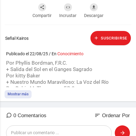
Compartir
Incrustar
Descargar
Señal Kairos
SUSCRIBIRSE
Publicado el 22/08/25 / En
Conocimiento
Por Phyllis Bordman, F.R.C.
+ Salida del Sol en el Ganges Sagrado
Por kitty Baker
+ Nuestro Mundo Maravilloso: La Voz del Río
Por Robin M. Thompson, F.R.C.
Mostrar más
sort
0 Comentarios
Ordenar Por