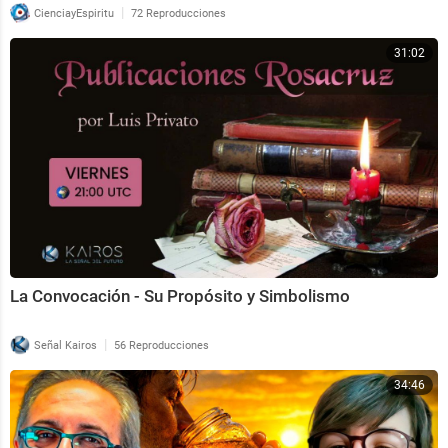
|
CienciayEspiritu
72 Reproducciones
31:02
La Convocación - Su Propósito y Simbolismo
|
Señal Kairos
56 Reproducciones
34:46