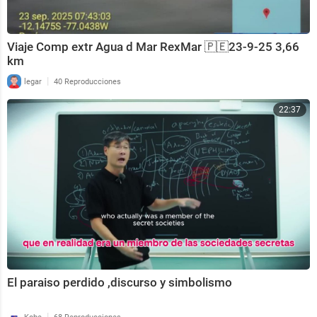
Viaje Comp extr Agua d Mar RexMar 🇵🇪23-9-25 3,66
km
|
legar
40 Reproducciones
22:37
El paraiso perdido ,discurso y simbolismo
|