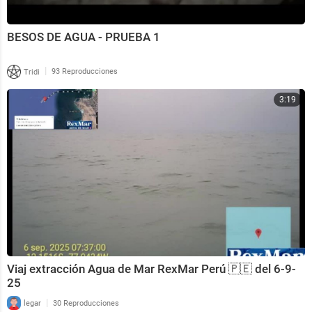
BESOS DE AGUA - PRUEBA 1
|
Tridi
93 Reproducciones
3:19
Viaj extracción Agua de Mar RexMar Perú 🇵🇪 del 6-9-
25
|
legar
30 Reproducciones