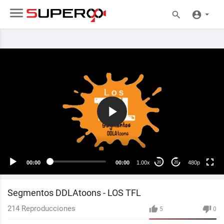
480p
240p
auto
00:00
00:00
1.00x
480p
20
20
Segmentos DDLAtoons - LOS TFL
214
Reproducciones
5
0