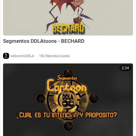
Segmentos DDLAtoons - BECHARD
|
webcomicDDLA
182 Reproducciones
2:34