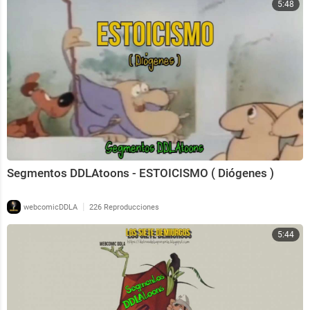
5:48
Segmentos DDLAtoons - ESTOICISMO ( Diógenes )
|
webcomicDDLA
226 Reproducciones
5:44