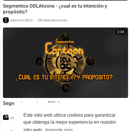
Segmentos DDLAtoons - ¿cual es tu intención y
propósito?
|
webcomicDDLA
285 Reproducciones
2:34
Segmentos cartoon DDLA
Este sitio web utiliza cookies para garantizar
|
Juan27
259 Reproducciones
que obtenga la mejor experiencia en nuestro
sitio web.
Aprende más