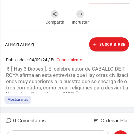
Compartir
Incrustar
ALRAZI ALRAZI
SUSCRIBIRSE
Publicado el 04/09/24 / En
Conocimiento
💊[ Hay 3 Dioses ]. El célebre autor de CABALLO DE T
ROYA afirma en esta entrevista que Hay otras civilizaci
ones muy superiores a la nuestra que se encarga de o
tros cometidos, como crear religiones para desviar La
Verdadera Conexión con DIOS.👇
Mostrar más
🎯Te Gustó?
sort
0 Comentarios
Ordenar Por
💖 Suscríbete al CANAL para enterarte de las últimas