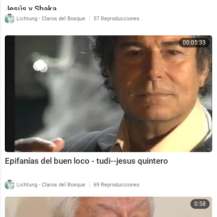
00:17:19 - Qué Sabemos del ICARO.
Jesús y Shaka
00:18:47 - La Inteligencia ARTIFICIAL.
|
Lichtung - Claros del Bosque
57 Reproducciones
Continua [ SEGUNDA PARTE ] 👉
https://qrcd.org/5vlE
------------------------------------------------------------------
00:05:33
🎥 Más VIDEOS de JJ BENÍTEZ👉¿Que es CABALLO D
E TROYA ?👈
👉
https://qrcd.org/424G
🎯Puede que también Te Guste la siguiente Lista de R
eproducción:
🎥 EL GRAN ARCHIVO 💊Microdosis de VERDAD en fo
rmato AUDIOVISUAL💊
Epifanías del buen loco - tudi--jesus quintero
👉
https://qrcd.org/3hoU
|
Lichtung - Claros del Bosque
69 Reproducciones
------------------------------------------------------------------
0:58
En 1984 apareció un libro que, bajo el formato de una