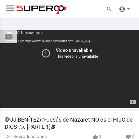
Code 150: Unknown error.
Download File: https://www.youtube.com/watch?v=e18dLEX_vUg
🛑JJ BENÍTEZ👉Jesús de Nazaret NO es el HIJO de
DIOS👈. [PARTE 1]🎬
131
Reproducciones
3
0