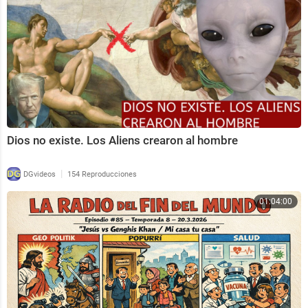
de las personas que se lee las descripciones de los vi
deos HASTA EL FINAL.
Déjame un comentario con un emoticono 💙 y si quier
es comenta lo que más te gustó de la información qu
e aparece en el VIDEO.
Me alegrarás el día!!!
...
Dios no existe. Los Aliens crearon al hombre
|
DGvideos
154 Reproducciones
01:04:00