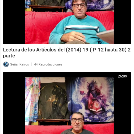
Lectura de los Artículos del (2014) 19 ( P-12 hasta 30) 2
parte
|
Señal Kairos
44 Reproducciones
26:09