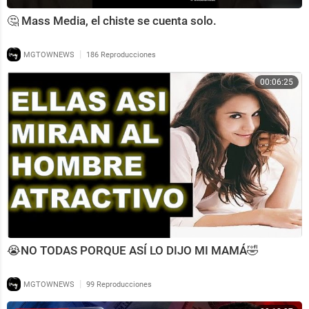
🤔 Mass Media, el chiste se cuenta solo.
|
MGTOWNEWS
186 Reproducciones
00:06:25
😭NO TODAS PORQUE ASÍ LO DIJO MI MAMÁ🤣
|
MGTOWNEWS
99 Reproducciones