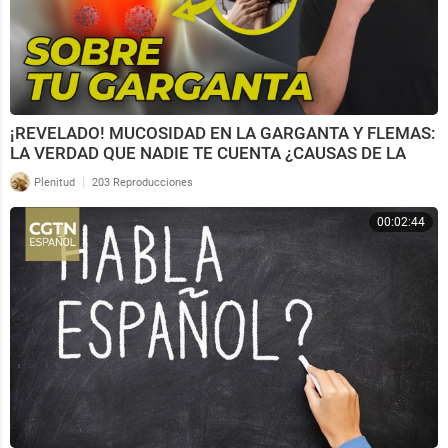
¡REVELADO! MUCOSIDAD EN LA GARGANTA Y FLEMAS:
LA VERDAD QUE NADIE TE CUENTA ¿CAUSAS DE LA
MUCOSIDAD?
|
Plenitud
203 Reproducciones
00:02:44