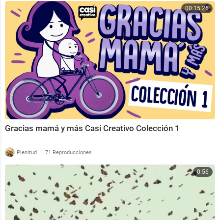
00:15:26
Gracias mamá y más Casi Creativo Colección 1
|
Plenitud
71 Reproducciones
0:56