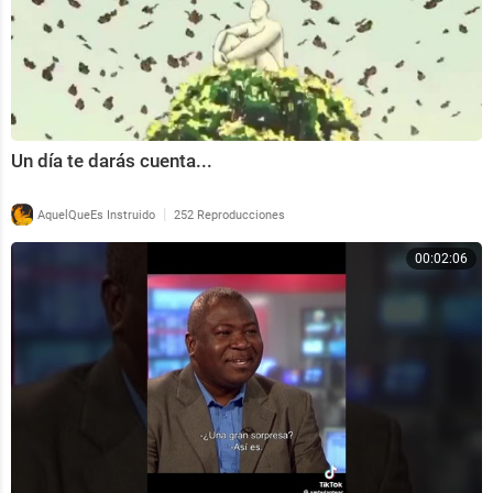
Un día te darás cuenta...
|
AquelQueEs Instruido
252 Reproducciones
00:02:06