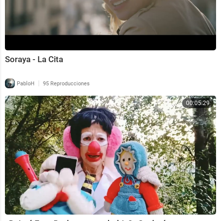
Soraya - La Cita
|
PabloH
95 Reproducciones
00:05:29