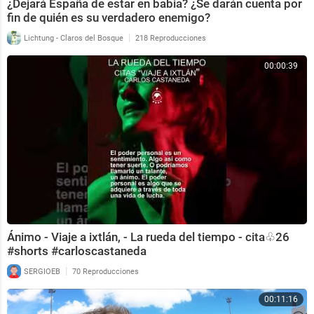
¿Dejará España de estar en babia? ¿Se darán cuenta por
fin de quién es su verdadero enemigo?
|
Lichtung - Claros del Bosque
218 Reproducciones
00:00:39
Ánimo - Viaje a ixtlán, - La rueda del tiempo - cita♧26
#shorts #carloscastaneda
|
SERGIOEB
70 Reproducciones
00:11:16