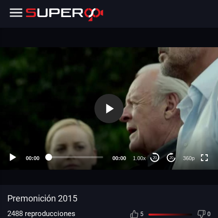
360p
240p
auto
00:00
00:00
1.00x
360p
20
20
Premonición 2015
2488
reproducciones
5
0