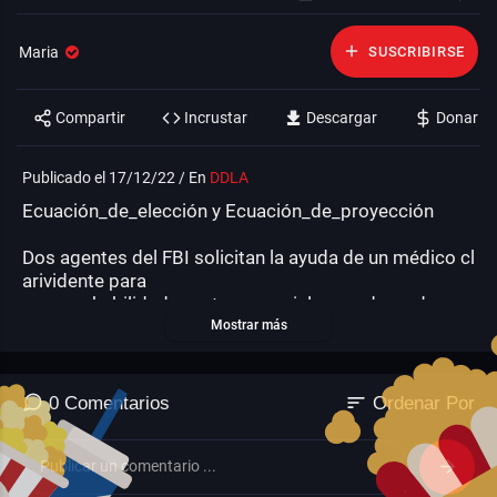
Maria
SUSCRIBIRSE
Compartir
Incrustar
Descargar
Donar
Publicado el 17/12/22 / En
DDLA
⁣Ecuación_de_elección y Ecuación_de_proyección
⁣Dos agentes del FBI solicitan la ayuda de un médico cl
arividente para
que sus habilidades extrasensoriales ayuden a dar ca
za a un asesino en
Mostrar más
serie.
Estrellas
5
sort
0 Comentarios
Ordenar Por
Productor
n
Lanzamiento
2015
País
Estados Unidos
Calidad
CAMRip
Categoría
DDLA